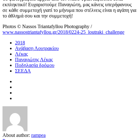
εκπληκτικό! Ευχαριστούμε Παναγιώτη, μας κάνεις υπερήφανους
σε κάθε συμμετοχή γιατί το μήνυμα που στέλνεις είναι η αγάπη για
το άθλημά σου και την συμμετοχή!
Photos © Nassos Triantafyllou Photography /
www.nassostriantafyllou.gr
/2018/
0224-25_loutraki_challenge
2018
Ανάβαση Λουτρακίου
Λέκας
Παναγιώτης Λέκας
Ποδηλασία δρόμου
ΣΕΕΔΑ
About author:
rampea