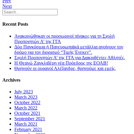
Prev
Next
Recent Posts
Ανακοινώθηκαν οι προσωρινοί πίνακες για τη Σχολή
Προπονητών Α’ της ΓΓΑ
Δύο Παγκόσμια ή Πανευρωπαϊκά μετάλλια ανοίγουν τον
δρόμο για τον διορισμό “Τιμής Ένεκεν”.
Σχολή Προπονητών Α’ της ΓΓΑ για Διακριθέντες Αθλητές.
Η Θεανώ Ζαγκλιβέρη νέα Πρόεδρος της ΕΟΑΒ!
Θρηνούν οι ουρανοί Αλέξανδρε, θρηνούμε και εμείς.
Archives
July 2023
March 2023
October 2022
March 2022
October 2021
September 2021
March 2021
February 2021