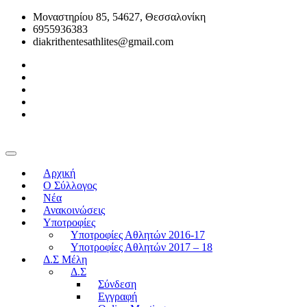
Μοναστηρίου 85, 54627, Θεσσαλονίκη
6955936383
diakrithentesathlites@gmail.com
Αρχική
O Σύλλογος
Νέα
Ανακοινώσεις
Υποτροφίες
Υποτροφίες Αθλητών 2016-17
Υποτροφίες Αθλητών 2017 – 18
Δ.Σ Μέλη
Δ.Σ
Σύνδεση
Εγγραφή