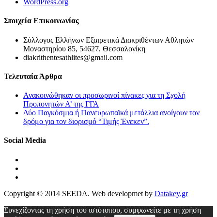
WordPress.org
Στοιχεία Επικοινωνίας
Σύλλογος Ελλήνων Εξαιρετικά Διακριθέντων Αθλητών
Μοναστηρίου 85, 54627, Θεσσαλονίκη
diakrithentesathlites@gmail.com
Τελευταία Άρθρα
Ανακοινώθηκαν οι προσωρινοί πίνακες για τη Σχολή
Προπονητών Α’ της ΓΓΑ
Δύο Παγκόσμια ή Πανευρωπαϊκά μετάλλια ανοίγουν τον
δρόμο για τον διορισμό “Τιμής Ένεκεν”.
Social Media
Copyright © 2014 SEEDA. Web developmet by
Datakey.gr
Συνεχίζοντας τη χρήση του ιστότοπου, συμφωνείτε με τη χρήση