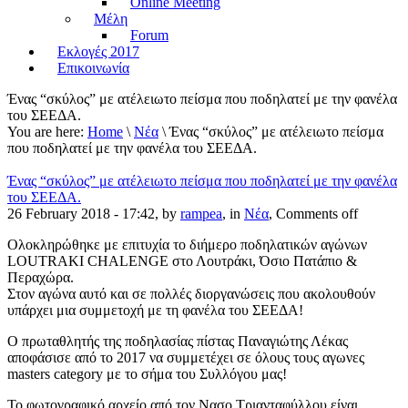
Online Meeting
Μέλη
Forum
Εκλογές 2017
Επικοινωνία
Ένας “σκύλος” με ατέλειωτο πείσμα που ποδηλατεί με την φανέλα
του ΣΕΕΔΑ.
You are here:
Home
\
Νέα
\ Ένας “σκύλος” με ατέλειωτο πείσμα
που ποδηλατεί με την φανέλα του ΣΕΕΔΑ.
Ένας “σκύλος” με ατέλειωτο πείσμα που ποδηλατεί με την φανέλα
του ΣΕΕΔΑ.
26 February 2018 - 17:42, by
rampea
, in
Νέα
,
Comments off
Ολοκληρώθηκε με επιτυχία το διήμερο ποδηλατικών αγώνων
LOUTRAKI CHALENGE στο Λουτράκι, Όσιο Πατάπιο &
Περαχώρα.
Στον αγώνα αυτό και σε πολλές διοργανώσεις που ακολουθούν
υπάρχει μια συμμετοχή με τη φανέλα του ΣΕΕΔΑ!
Ο πρωταθλητής της ποδηλασίας πίστας Παναγιώτης Λέκας
αποφάσισε από το 2017 να συμμετέχει σε όλους τους αγωνες
masters category με το σήμα του Συλλόγου μας!
Το φωτογραφικό αρχείο από τον Νασο Τριανταφύλλου είναι