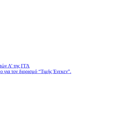
τών Α’ της ΓΓΑ
 για τον διορισμό “Τιμής Ένεκεν”.