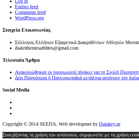
Log in
Entries feed
Comments feed
WordPress.org
Στοιχεία Επικοινωνίας
Σύλλογος Ελλήνων Εξαιρετικά Διακριθέντων Αθλητών Μονασ
diakrithentesathlites@gmail.com
Τελευταία Άρθρα
Ανακοινώθηκαν οι προσωρινοί πίνακες για τη Σχολή Προπονη
Δύο Παγκόσμια ή Πανευρωπαϊκά μετάλλια ανοίγουν τον δρόμο
Social Media
Copyright © 2014 SEEDA. Web developmet by
Datakey.gr
Συνεχίζοντας τη χρήση του ιστότοπου, συμφωνείτε με τη χρήση coo