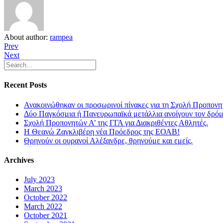
About author:
rampea
Prev
Next
Recent Posts
Ανακοινώθηκαν οι προσωρινοί πίνακες για τη Σχολή Προπονη
Δύο Παγκόσμια ή Πανευρωπαϊκά μετάλλια ανοίγουν τον δρόμο
Σχολή Προπονητών Α’ της ΓΓΑ για Διακριθέντες Αθλητές.
Η Θεανώ Ζαγκλιβέρη νέα Πρόεδρος της ΕΟΑΒ!
Θρηνούν οι ουρανοί Αλέξανδρε, θρηνούμε και εμείς.
Archives
July 2023
March 2023
October 2022
March 2022
October 2021