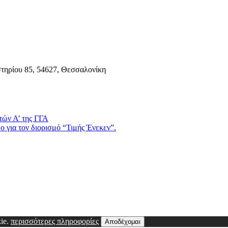
τηρίου 85, 54627, Θεσσαλονίκη
τών Α’ της ΓΓΑ
 για τον διορισμό “Τιμής Ένεκεν”.
kie.
περισσότερες πληροφορίες
Αποδέχομαι