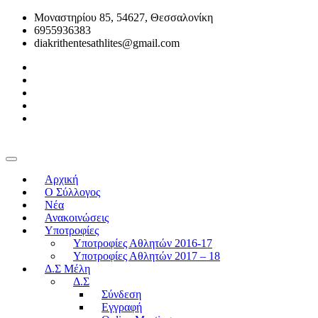
Μοναστηρίου 85, 54627, Θεσσαλονίκη
6955936383
diakrithentesathlites@gmail.com
Αρχική
O Σύλλογος
Νέα
Ανακοινώσεις
Υποτροφίες
Υποτροφίες Αθλητών 2016-17
Υποτροφίες Αθλητών 2017 – 18
Δ.Σ Μέλη
Δ.Σ
Σύνδεση
Εγγραφή