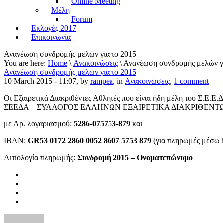
Online Meeting
Μέλη
Forum
Εκλογές 2017
Επικοινωνία
Ανανέωση συνδρομής μελών για το 2015
You are here:
Home
\
Ανακοινώσεις
\ Ανανέωση συνδρομής μελών γ
Ανανέωση συνδρομής μελών για το 2015
10 March 2015 - 11:07, by
rampea
, in
Ανακοινώσεις
,
1 comment
Οι Εξαιρετικά Διακριθέντες Αθλητές που είναι ήδη μέλη του Σ.Ε.Ε.
ΣΕΕΔΑ – ΣΥΛΛΟΓΟΣ ΕΛΛΗΝΩΝ ΕΞΑΙΡΕΤΙΚΑ ΔΙΑΚΡΙΘΕΝΤΩΝ
με Αρ. λογαριασμού:
5286-075753-879
και
ΙΒΑΝ:
GR53 0172 2860 0052 8607 5753 879
(για πληρωμές μέσω i
Αιτιολογία πληρωμής:
Συνδρομή 2015 – Ονοματεπώνυμο