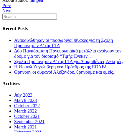
About author:
rampea
Prev
Next
Recent Posts
Ανακοινώθηκαν οι προσωρινοί πίνακες για τη Σχολή
Προπονητών Α’ της ΓΓΑ
Δύο Παγκόσμια ή Πανευρωπαϊκά μετάλλια ανοίγουν τον
δρόμο για τον διορισμό “Τιμής Ένεκεν”.
Σχολή Προπονητών Α’ της ΓΓΑ για Διακριθέντες Αθλητές.
Η Θεανώ Ζαγκλιβέρη νέα Πρόεδρος της ΕΟΑΒ!
Θρηνούν οι ουρανοί Αλέξανδρε, θρηνούμε και εμείς.
Archives
July 2023
March 2023
October 2022
March 2022
October 2021
September 2021
March 2021