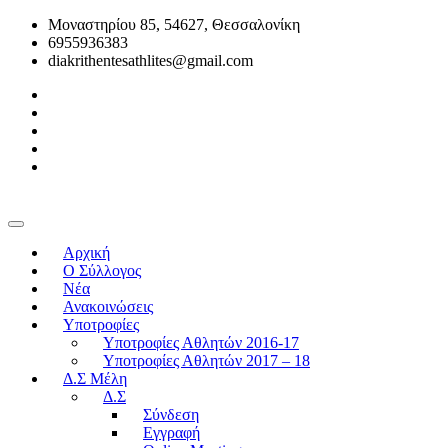
Μοναστηρίου 85, 54627, Θεσσαλονίκη
6955936383
diakrithentesathlites@gmail.com
Αρχική
O Σύλλογος
Νέα
Ανακοινώσεις
Υποτροφίες
Υποτροφίες Αθλητών 2016-17
Υποτροφίες Αθλητών 2017 – 18
Δ.Σ Μέλη
Δ.Σ
Σύνδεση
Εγγραφή