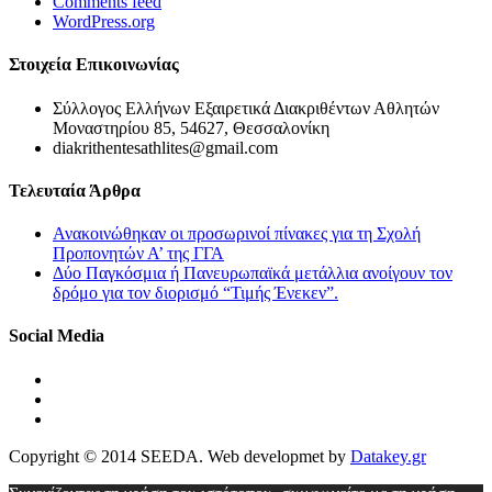
Comments feed
WordPress.org
Στοιχεία Επικοινωνίας
Σύλλογος Ελλήνων Εξαιρετικά Διακριθέντων Αθλητών
Μοναστηρίου 85, 54627, Θεσσαλονίκη
diakrithentesathlites@gmail.com
Τελευταία Άρθρα
Ανακοινώθηκαν οι προσωρινοί πίνακες για τη Σχολή
Προπονητών Α’ της ΓΓΑ
Δύο Παγκόσμια ή Πανευρωπαϊκά μετάλλια ανοίγουν τον
δρόμο για τον διορισμό “Τιμής Ένεκεν”.
Social Media
Copyright © 2014 SEEDA. Web developmet by
Datakey.gr