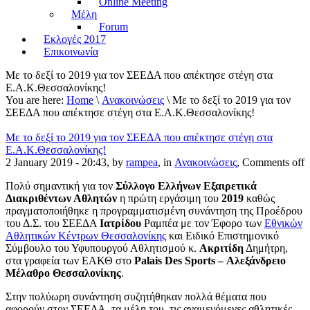
Online Meeting
Μέλη
Forum
Εκλογές 2017
Επικοινωνία
Με το δεξί το 2019 για τον ΣΕΕΔΑ που απέκτησε στέγη στα
Ε.Α.Κ.Θεσσαλονίκης!
You are here:
Home
\
Ανακοινώσεις
\ Με το δεξί το 2019 για τον
ΣΕΕΔΑ που απέκτησε στέγη στα Ε.Α.Κ.Θεσσαλονίκης!
Με το δεξί το 2019 για τον ΣΕΕΔΑ που απέκτησε στέγη στα
Ε.Α.Κ.Θεσσαλονίκης!
2 January 2019 - 20:43, by
rampea
, in
Ανακοινώσεις
,
Comments off
Πολύ σημαντική για τον
Σύλλογο Ελλήνων Εξαιρετικά
Διακριθέντων Αθλητών
η πρώτη εργάσιμη του
2019
καθώς
πραγματοποιήθηκε η προγραμματισμένη συνάντηση της Προέδρου
του Δ.Σ. του ΣΕΕΔΑ
Ιατρίδου
Ραμπέα με τον Έφορο των
Εθνικών
Αθλητικών Κέντρων Θεσσαλονίκης
και Ειδικό Επιστημονικό
Σύμβουλο του Υφυπουργού Αθλητισμού κ.
Ακριτίδη
Δημήτρη,
στα γραφεία των ΕΑΚΘ στο
Palais Des Sports – Αλεξάνδρειο
Μέλαθρο Θεσσαλονίκης
.
Στην πολύωρη συνάντηση συζητήθηκαν πολλά θέματα που
αφορούν στον ΣΕΕΔΑ, τα μέλη του, τις αναμενόμενες αθλητικές