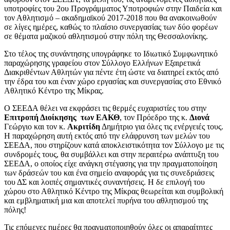
υποτροφίες του 2ου Προγράμματος Υποτροφιών στην Παιδεία και
τον Αθλητισμό – ακαδημαϊκού 2017-2018 που θα ανακοινωθούν
σε λίγες ημέρες, καθώς το πλαίσιο συνεργασίας των δύο φορέων
σε θέματα μαζικού αθλητισμού στην πόλη της Θεσσαλονίκης.
Στο τέλος της συνάντησης υπογράφηκε το Ιδιωτικό Συμφωνητικό
παραχώρησης γραφείου στον Σύλλογο Ελλήνων Εξαιρετικά
Διακριθέντων Αθλητών για πέντε έτη ώστε να διατηρεί εκτός από
την έδρα του και έναν χώρο εργασίας και συνεργασίας στο Εθνικό
Αθλητικό Κέντρο της Μίκρας.
Ο ΣΕΕΔΑ θέλει να εκφράσει τις θερμές ευχαριστίες του στην
Επιτροπή Διοίκησης των ΕΑΚΘ
, τον Πρόεδρο της κ.
Διονά
Γεώργιο και τον κ.
Ακριτίδη
Δημήτριο για όλες τις ενέργειές τους.
Η παραχώρηση αυτή εκτός από την ελάφρυνση των μελών του
ΣΕΕΔΑ, που στηρίζουν κατά αποκλειστικότητα τον Σύλλογο με τις
συνδρομές τους, θα συμβάλλει και στην περαιτέρω ανάπτυξη του
ΣΕΕΔΑ, ο οποίος είχε ανάγκη στέγασης για την πραγματοποίηση
των δράσεών του και ένα σημείο αναφοράς για τις συνεδριάσεις
του ΔΣ και λοιπές σημαντικές συναντήσεις. Η δε επιλογή του
χώρου στο Αθλητικό Κέντρο της Μίκρας θεωρείται και συμβολική
και εμβληματική μια και αποτελεί πυρήνα του αθλητισμού της
πόλης!
Τις επόμενες ημέρες θα πραγματοποιηθούν όλες οι απαραίτητες