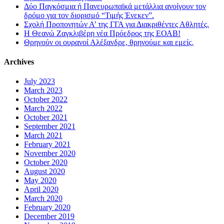
Δύο Παγκόσμια ή Πανευρωπαϊκά μετάλλια ανοίγουν τον
δρόμο για τον διορισμό “Τιμής Ένεκεν”.
Σχολή Προπονητών Α’ της ΓΓΑ για Διακριθέντες Αθλητές.
Η Θεανώ Ζαγκλιβέρη νέα Πρόεδρος της ΕΟΑΒ!
Θρηνούν οι ουρανοί Αλέξανδρε, θρηνούμε και εμείς.
Archives
July 2023
March 2023
October 2022
March 2022
October 2021
September 2021
March 2021
February 2021
November 2020
October 2020
August 2020
May 2020
April 2020
March 2020
February 2020
December 2019