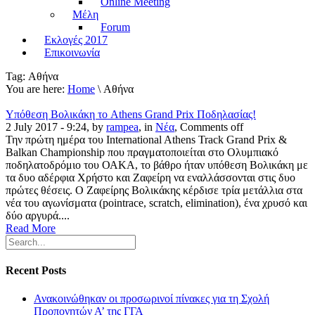
Online Meeting
Μέλη
Forum
Εκλογές 2017
Επικοινωνία
Tag:
Αθήνα
You are here:
Home
\ Αθήνα
Υπόθεση Βολικάκη το Athens Grand Prix Ποδηλασίας!
2 July 2017 - 9:24, by
rampea
, in
Νέα
,
Comments off
Την πρώτη ημέρα του International Athens Track Grand Prix &
Balkan Championship που πραγματοποιείται στο Ολυμπιακό
ποδηλατοδρόμιο του ΟΑΚΑ, το βάθρο ήταν υπόθεση Βολικάκη με
τα δυο αδέρφια Χρήστο και Ζαφείρη να εναλλάσσονται στις δυο
πρώτες θέσεις. Ο Ζαφείρης Βολικάκης κέρδισε τρία μετάλλια στα
νέα του αγωνίσματα (pointrace, scratch, elimination), ένα χρυσό και
δύο αργυρά....
Read More
Recent Posts
Ανακοινώθηκαν οι προσωρινοί πίνακες για τη Σχολή
Προπονητών Α’ της ΓΓΑ