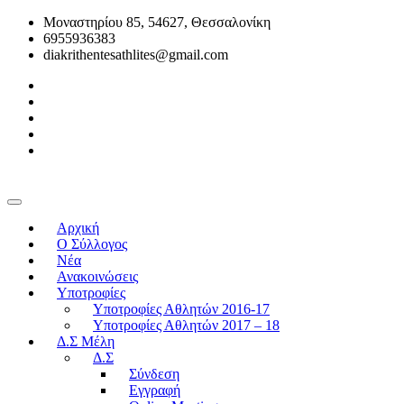
Μοναστηρίου 85, 54627, Θεσσαλονίκη
6955936383
diakrithentesathlites@gmail.com
Αρχική
O Σύλλογος
Νέα
Ανακοινώσεις
Υποτροφίες
Υποτροφίες Αθλητών 2016-17
Υποτροφίες Αθλητών 2017 – 18
Δ.Σ Μέλη
Δ.Σ
Σύνδεση
Εγγραφή