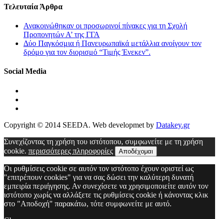
Τελευταία Άρθρα
Ανακοινώθηκαν οι προσωρινοί πίνακες για τη Σχολή
Προπονητών Α’ της ΓΓΑ
Δύο Παγκόσμια ή Πανευρωπαϊκά μετάλλια ανοίγουν τον
δρόμο για τον διορισμό “Τιμής Ένεκεν”.
Social Media
Copyright © 2014 SEEDA. Web developmet by
Datakey.gr
Συνεχίζοντας τη χρήση του ιστότοπου, συμφωνείτε με τη χρήση
cookie.
περισσότερες πληροφορίες
Αποδέχομαι
Οι ρυθμίσεις cookie σε αυτόν τον ιστότοπο έχουν οριστεί ως
"επιτρέπουν cookies" για να σας δώσει την καλύτερη δυνατή
εμπειρία περιήγησης. Αν συνεχίσετε να χρησιμοποιείτε αυτόν τον
ιστότοπο χωρίς να αλλάξετε τις ρυθμίσεις cookie ή κάνοντας κλικ
στο "Αποδοχή" παρακάτω, τότε συμφωνείτε με αυτό.