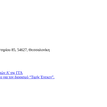
τηρίου 85, 54627, Θεσσαλονίκη
τών Α’ της ΓΓΑ
 για τον διορισμό “Τιμής Ένεκεν”.