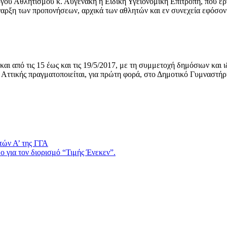
γού Αθλητισμού κ. Αυγενάκη η Ειδική Υγειονομική Επιτροπή, που έρ
αρξη των προπονήσεων, αρχικά των αθλητών και εν συνεχεία εφόσον 
ι από τις 15 έως και τις 19/5/2017, με τη συμμετοχή δημόσιων και 
 Αττικής πραγματοποιείται, για πρώτη φορά, στο Δημοτικό Γυμναστήρ
τών Α’ της ΓΓΑ
 για τον διορισμό “Τιμής Ένεκεν”.