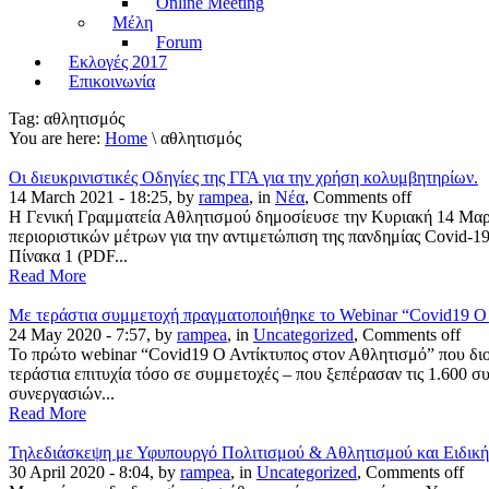
Online Meeting
Μέλη
Forum
Εκλογές 2017
Επικοινωνία
Tag:
αθλητισμός
You are here:
Home
\ αθλητισμός
Οι διευκρινιστικές Οδηγίες της ΓΓΑ για την χρήση κολυμβητηρίων.
14 March 2021 - 18:25, by
rampea
, in
Νέα
,
Comments off
Η Γενική Γραμματεία Αθλητισμού δημοσίευσε την Κυριακή 14 Μαρτίου
περιοριστικών μέτρων για την αντιμετώπιση της πανδημίας Covid-19
Πίνακα 1 (PDF...
Read More
Με τεράστια συμμετοχή πραγματοποιήθηκε το Webinar “Covid19 Ο 
24 May 2020 - 7:57, by
rampea
, in
Uncategorized
,
Comments off
Το πρώτο webinar “Covid19 Ο Αντίκτυπος στον Αθλητισμό” που δ
τεράστια επιτυχία τόσο σε συμμετοχές – που ξεπέρασαν τις 1.600 σ
συνεργασιών...
Read More
Τηλεδιάσκεψη με Υφυπουργό Πολιτισμού & Αθλητισμού και Ειδική
30 April 2020 - 8:04, by
rampea
, in
Uncategorized
,
Comments off