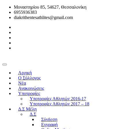
Μοναστηρίου 85, 54627, Θεσσαλονίκη
6955936383
diakrithentesathlites@gmail.com
Αρχική
O Σύλλογος
Νέα
Ανακοινώσεις
Υποτροφίες
Υποτροφίες Αθλητών 2016-17
Υποτροφίες Αθλητών 2017 – 18
Δ.Σ Μέλη
Δ.Σ
Σύνδεση
Εγγραφή