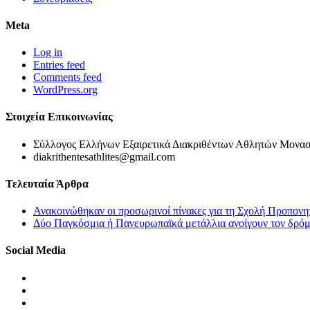
Meta
Log in
Entries feed
Comments feed
WordPress.org
Στοιχεία Επικοινωνίας
Σύλλογος Ελλήνων Εξαιρετικά Διακριθέντων Αθλητών Μονασ
diakrithentesathlites@gmail.com
Τελευταία Άρθρα
Ανακοινώθηκαν οι προσωρινοί πίνακες για τη Σχολή Προπονη
Δύο Παγκόσμια ή Πανευρωπαϊκά μετάλλια ανοίγουν τον δρόμο
Social Media