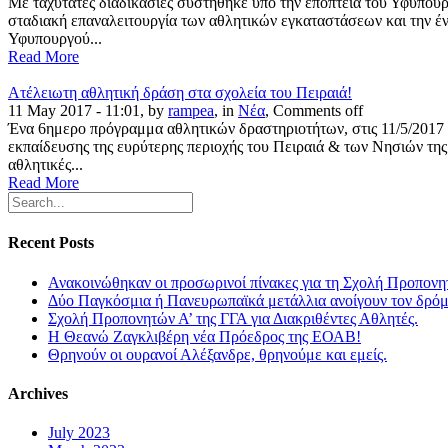
Με ταχύτατες διαδικασίες συστήθηκε υπό την εποπτεία του Υφυπουρ
σταδιακή επαναλειτουργία των αθλητικών εγκαταστάσεων και την έν
Υφυπουργού...
Read More
Ατέλειωτη αθλητική δράση στα σχολεία του Πειραιά!
11 May 2017 - 11:01, by
rampea
, in
Νέα
,
Comments off
Ένα 6ημερο πρόγραμμα αθλητικών δραστηριοτήτων, στις 11/5/2017 κα
εκπαίδευσης της ευρύτερης περιοχής του Πειραιά & των Νησιών της
αθλητικές...
Read More
Recent Posts
Ανακοινώθηκαν οι προσωρινοί πίνακες για τη Σχολή Προπονη
Δύο Παγκόσμια ή Πανευρωπαϊκά μετάλλια ανοίγουν τον δρόμο
Σχολή Προπονητών Α’ της ΓΓΑ για Διακριθέντες Αθλητές.
Η Θεανώ Ζαγκλιβέρη νέα Πρόεδρος της ΕΟΑΒ!
Θρηνούν οι ουρανοί Αλέξανδρε, θρηνούμε και εμείς.
Archives
July 2023