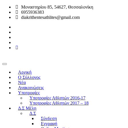
Μοναστηρίου 85, 54627, Θεσσαλονίκη
6955936383
diakrithentesathlites@gmail.com
Αρχική
O Σύλλογος
Νέα
Ανακοινώσεις
Υποτροφίες
Υποτροφίες Αθλητών 2016-17
Υποτροφίες Αθλητών 2017 – 18
Δ.Σ Μέλη
Δ.Σ
Σύνδεση
Εγγραφή