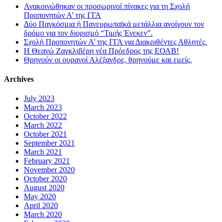
Ανακοινώθηκαν οι προσωρινοί πίνακες για τη Σχολή
Προπονητών Α’ της ΓΓΑ
Δύο Παγκόσμια ή Πανευρωπαϊκά μετάλλια ανοίγουν τον
δρόμο για τον διορισμό “Τιμής Ένεκεν”.
Σχολή Προπονητών Α’ της ΓΓΑ για Διακριθέντες Αθλητές.
Η Θεανώ Ζαγκλιβέρη νέα Πρόεδρος της ΕΟΑΒ!
Θρηνούν οι ουρανοί Αλέξανδρε, θρηνούμε και εμείς.
Archives
July 2023
March 2023
October 2022
March 2022
October 2021
September 2021
March 2021
February 2021
November 2020
October 2020
August 2020
May 2020
April 2020
March 2020