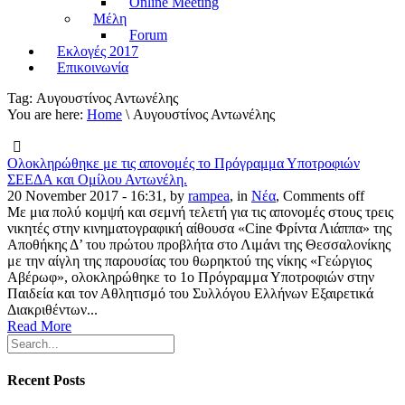
Online Meeting
Μέλη
Forum
Εκλογές 2017
Επικοινωνία
Tag:
Αυγουστίνος Αντωνέλης
You are here:
Home
\ Αυγουστίνος Αντωνέλης
Ολοκληρώθηκε με τις απονομές το Πρόγραμμα Υποτροφιών
ΣΕΕΔΑ και Ομίλου Αντωνέλη.
20 November 2017 - 16:31, by
rampea
, in
Νέα
,
Comments off
Με μια πολύ κομψή και σεμνή τελετή για τις απονομές στους τρεις
νικητές στην κινηματογραφική αίθουσα «Cine Φρίντα Λιάππα» της
Αποθήκης Δ’ του πρώτου προβλήτα στο Λιμάνι της Θεσσαλονίκης
με την αίγλη της παρουσίας του θωρηκτού της νίκης «Γεώργιος
Αβέρωφ», ολοκληρώθηκε το 1ο Πρόγραμμα Υποτροφιών στην
Παιδεία και τον Αθλητισμό του Συλλόγου Ελλήνων Εξαιρετικά
Διακριθέντων...
Read More
Recent Posts