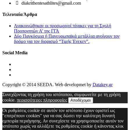
diakrithentesathlites@gmail.com
Τελευταία Άρθρα
Ανακοινώθηκαν οι προσωρινοί πίνακες για τη Σχολή
Προπονητών Α’ της ΓΓΑ
Δύο Παγκόσμια ή Πανευρωπαϊκά μετάλλια ανοίγουν τον
δρόμο για τον διορισμό “Τιμής Ένεκεν”.
Social Media
Copyright © 2014 SEEDA. Web developmet by
Datakey.gr
Συνεχίζοντας τη χρήση του ιστότοπου, συμφωνείτε με τη χρήση
cookie.
περισσότερες πληροφορίες
Αποδέχομαι
Οι ρυθμίσεις cookie σε αυτόν τον ιστότοπο έχουν οριστεί ως
"επιτρέπουν cookies" για να σας δώσει την καλύτερη δυνατή
εμπειρία περιήγησης. Αν συνεχίσετε να χρησιμοποιείτε αυτόν τον
ιστότοπο χωρίς να αλλάξετε τις ρυθμίσεις cookie ή κάνοντας κλικ