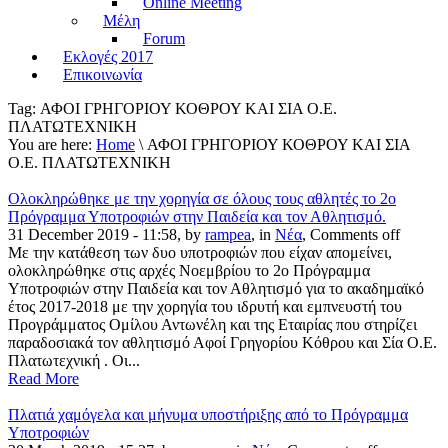
Online Meeting
Μέλη
Forum
Εκλογές 2017
Επικοινωνία
Tag:
ΑΦΟΙ ΓΡΗΓΟΡΙΟΥ ΚΟΘΡΟΥ ΚΑΙ ΣΙΑ Ο.Ε.
ΠΛΑΤΩΤΕΧΝΙΚΗ
You are here:
Home
\ ΑΦΟΙ ΓΡΗΓΟΡΙΟΥ ΚΟΘΡΟΥ ΚΑΙ ΣΙΑ
Ο.Ε. ΠΛΑΤΩΤΕΧΝΙΚΗ
Ολοκληρώθηκε με την χορηγία σε όλους τους αθλητές το 2ο
Πρόγραμμα Υποτροφιών στην Παιδεία και τον Αθλητισμό.
31 December 2019 - 11:58, by
rampea
, in
Νέα
,
Comments off
Με την κατάθεση των δυο υποτροφιών που είχαν απομείνει,
ολοκληρώθηκε στις αρχές Νοεμβρίου το 2ο Πρόγραμμα
Υποτροφιών στην Παιδεία και τον Αθλητισμό για το ακαδημαϊκό
έτος 2017-2018 με την χορηγία του ιδρυτή και εμπνευστή του
Προγράμματος Ομίλου Αντωνέλη και της Εταιρίας που στηρίζει
παραδοσιακά τον αθλητισμό Αφοί Γρηγορίου Κόθρου και Σία Ο.Ε.
Πλατωτεχνική . Οι...
Read More
Πλατιά χαμόγελα και μήνυμα υποστήριξης από το Πρόγραμμα
Υποτροφιών