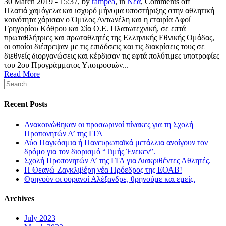
30 March 2019 - 15:37, by
rampea
, in
Νέα
,
Comments off
Πλατιά χαμόγελα και ισχυρό μήνυμα υποστήριξης στην αθλητική
κοινότητα χάρισαν ο Όμιλος Αντωνέλη και η εταιρία Αφοί
Γρηγορίου Κόθρου και Σία Ο.Ε. Πλατωτεχνική, σε επτά
πρωταθλήτριες και πρωταθλητές της Ελληνικής Εθνικής Ομάδας,
οι οποίοι διέπρεψαν με τις επιδόσεις και τις διακρίσεις τους σε
διεθνείς διοργανώσεις και κέρδισαν τις εφτά πολύτιμες υποτροφίες
του 2ου Προγράμματος Υποτροφιών...
Read More
Recent Posts
Ανακοινώθηκαν οι προσωρινοί πίνακες για τη Σχολή
Προπονητών Α’ της ΓΓΑ
Δύο Παγκόσμια ή Πανευρωπαϊκά μετάλλια ανοίγουν τον
δρόμο για τον διορισμό “Τιμής Ένεκεν”.
Σχολή Προπονητών Α’ της ΓΓΑ για Διακριθέντες Αθλητές.
Η Θεανώ Ζαγκλιβέρη νέα Πρόεδρος της ΕΟΑΒ!
Θρηνούν οι ουρανοί Αλέξανδρε, θρηνούμε και εμείς.
Archives
July 2023