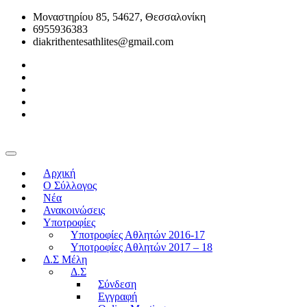
Μοναστηρίου 85, 54627, Θεσσαλονίκη
6955936383
diakrithentesathlites@gmail.com
Αρχική
O Σύλλογος
Νέα
Ανακοινώσεις
Υποτροφίες
Υποτροφίες Αθλητών 2016-17
Υποτροφίες Αθλητών 2017 – 18
Δ.Σ Μέλη
Δ.Σ
Σύνδεση
Εγγραφή