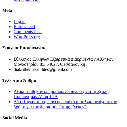
Meta
Log in
Entries feed
Comments feed
WordPress.org
Στοιχεία Επικοινωνίας
Σύλλογος Ελλήνων Εξαιρετικά Διακριθέντων Αθλητών
Μοναστηρίου 85, 54627, Θεσσαλονίκη
diakrithentesathlites@gmail.com
Τελευταία Άρθρα
Ανακοινώθηκαν οι προσωρινοί πίνακες για τη Σχολή
Προπονητών Α’ της ΓΓΑ
Δύο Παγκόσμια ή Πανευρωπαϊκά μετάλλια ανοίγουν τον
δρόμο για τον διορισμό “Τιμής Ένεκεν”.
Social Media