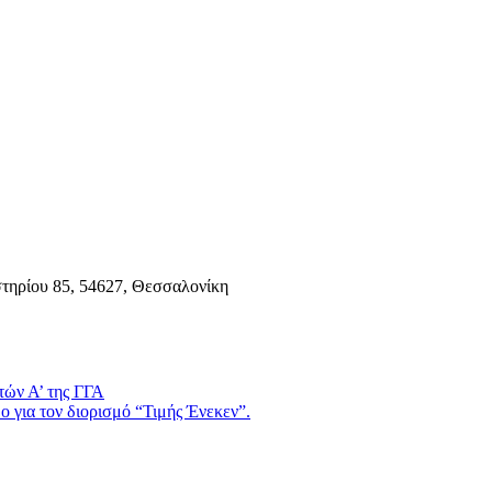
τηρίου 85, 54627, Θεσσαλονίκη
τών Α’ της ΓΓΑ
 για τον διορισμό “Τιμής Ένεκεν”.