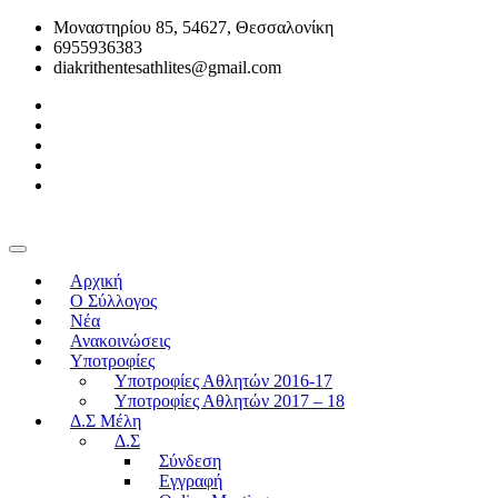
Μοναστηρίου 85, 54627, Θεσσαλονίκη
6955936383
diakrithentesathlites@gmail.com
Αρχική
O Σύλλογος
Νέα
Ανακοινώσεις
Υποτροφίες
Υποτροφίες Αθλητών 2016-17
Υποτροφίες Αθλητών 2017 – 18
Δ.Σ Μέλη
Δ.Σ
Σύνδεση
Εγγραφή