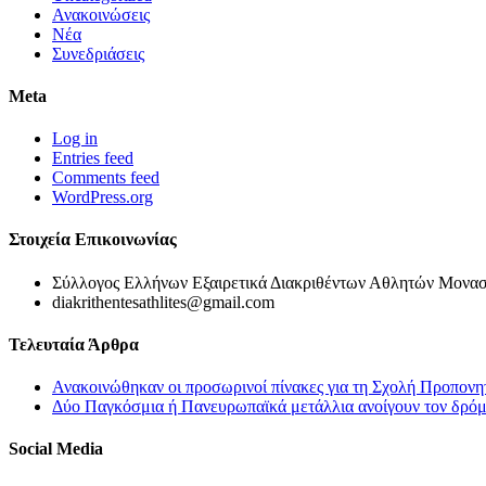
Ανακοινώσεις
Νέα
Συνεδριάσεις
Meta
Log in
Entries feed
Comments feed
WordPress.org
Στοιχεία Επικοινωνίας
Σύλλογος Ελλήνων Εξαιρετικά Διακριθέντων Αθλητών Μονασ
diakrithentesathlites@gmail.com
Τελευταία Άρθρα
Ανακοινώθηκαν οι προσωρινοί πίνακες για τη Σχολή Προπονη
Δύο Παγκόσμια ή Πανευρωπαϊκά μετάλλια ανοίγουν τον δρόμο
Social Media