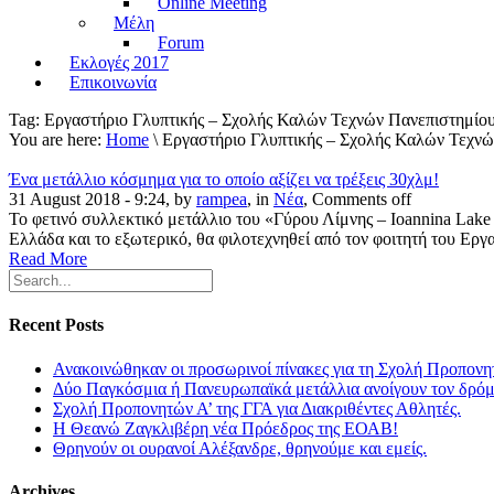
Online Meeting
Μέλη
Forum
Εκλογές 2017
Επικοινωνία
Tag:
Εργαστήριο Γλυπτικής – Σχολής Καλών Τεχνών Πανεπιστημίο
You are here:
Home
\ Εργαστήριο Γλυπτικής – Σχολής Καλών Τεχνώ
Ένα μετάλλιο κόσμημα για το οποίο αξίζει να τρέξεις 30χλμ!
31 August 2018 - 9:24, by
rampea
, in
Νέα
,
Comments off
Το φετινό συλλεκτικό μετάλλιο του «Γύρου Λίμνης – Ioannina Lake
Ελλάδα και το εξωτερικό, θα φιλοτεχνηθεί από τον φοιτητή του Ερ
Read More
Recent Posts
Ανακοινώθηκαν οι προσωρινοί πίνακες για τη Σχολή Προπονη
Δύο Παγκόσμια ή Πανευρωπαϊκά μετάλλια ανοίγουν τον δρόμο
Σχολή Προπονητών Α’ της ΓΓΑ για Διακριθέντες Αθλητές.
Η Θεανώ Ζαγκλιβέρη νέα Πρόεδρος της ΕΟΑΒ!
Θρηνούν οι ουρανοί Αλέξανδρε, θρηνούμε και εμείς.
Archives