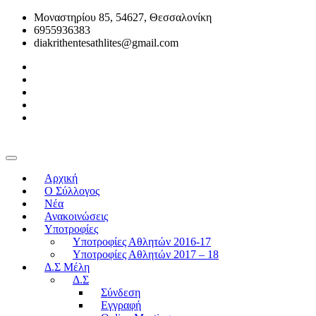
Μοναστηρίου 85, 54627, Θεσσαλονίκη
6955936383
diakrithentesathlites@gmail.com
Αρχική
O Σύλλογος
Νέα
Ανακοινώσεις
Υποτροφίες
Υποτροφίες Αθλητών 2016-17
Υποτροφίες Αθλητών 2017 – 18
Δ.Σ Μέλη
Δ.Σ
Σύνδεση
Εγγραφή