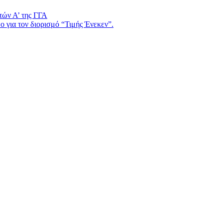
τών Α’ της ΓΓΑ
 για τον διορισμό “Τιμής Ένεκεν”.