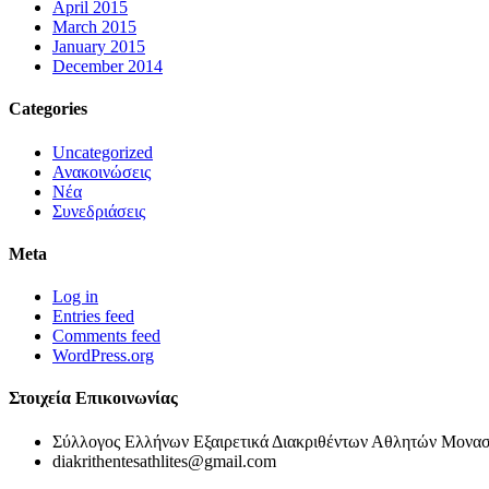
April 2015
March 2015
January 2015
December 2014
Categories
Uncategorized
Ανακοινώσεις
Νέα
Συνεδριάσεις
Meta
Log in
Entries feed
Comments feed
WordPress.org
Στοιχεία Επικοινωνίας
Σύλλογος Ελλήνων Εξαιρετικά Διακριθέντων Αθλητών Μονασ
diakrithentesathlites@gmail.com