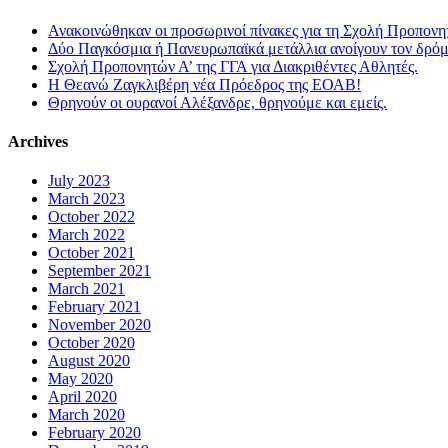
Ανακοινώθηκαν οι προσωρινοί πίνακες για τη Σχολή Προπονη
Δύο Παγκόσμια ή Πανευρωπαϊκά μετάλλια ανοίγουν τον δρόμο
Σχολή Προπονητών Α’ της ΓΓΑ για Διακριθέντες Αθλητές.
Η Θεανώ Ζαγκλιβέρη νέα Πρόεδρος της ΕΟΑΒ!
Θρηνούν οι ουρανοί Αλέξανδρε, θρηνούμε και εμείς.
Archives
July 2023
March 2023
October 2022
March 2022
October 2021
September 2021
March 2021
February 2021
November 2020
October 2020
August 2020
May 2020
April 2020
March 2020
February 2020