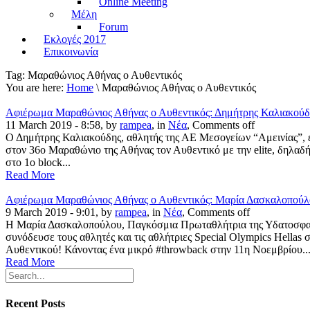
Online Meeting
Μέλη
Forum
Εκλογές 2017
Επικοινωνία
Tag:
Μαραθώνιος Αθήνας ο Αυθεντικός
You are here:
Home
\ Μαραθώνιος Αθήνας ο Αυθεντικός
Αφιέρωμα Μαραθώνιος Αθήνας ο Αυθεντικός: Δημήτρης Καλιακούδ
11 March 2019 - 8:58, by
rampea
, in
Νέα
,
Comments off
Ο Δημήτρης Καλιακούδης, αθλητής της ΑΕ Μεσογείων “Αμεινίας”, ε
στον 36ο Μαραθώνιο της Αθήνας τον Αυθεντικό με την elite, δηλα
στο 1ο block...
Read More
Αφιέρωμα Μαραθώνιος Αθήνας ο Αυθεντικός: Μαρία Δασκαλοπούλ
9 March 2019 - 9:01, by
rampea
, in
Νέα
,
Comments off
Η Μαρία Δασκαλοπούλου, Παγκόσμια Πρωταθλήτρια της Υδατοσφαίρ
συνόδευσε τους αθλητές και τις αθλήτριες Special Olympics Hella
Αυθεντικού! Κάνοντας ένα μικρό #throwback στην 11η Νοεμβρίου..
Read More
Recent Posts