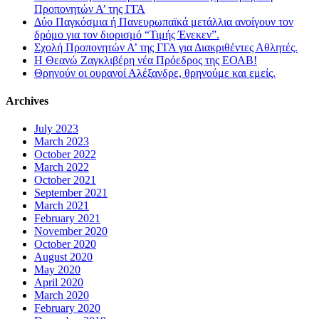
Προπονητών Α’ της ΓΓΑ
Δύο Παγκόσμια ή Πανευρωπαϊκά μετάλλια ανοίγουν τον
δρόμο για τον διορισμό “Τιμής Ένεκεν”.
Σχολή Προπονητών Α’ της ΓΓΑ για Διακριθέντες Αθλητές.
Η Θεανώ Ζαγκλιβέρη νέα Πρόεδρος της ΕΟΑΒ!
Θρηνούν οι ουρανοί Αλέξανδρε, θρηνούμε και εμείς.
Archives
July 2023
March 2023
October 2022
March 2022
October 2021
September 2021
March 2021
February 2021
November 2020
October 2020
August 2020
May 2020
April 2020
March 2020
February 2020