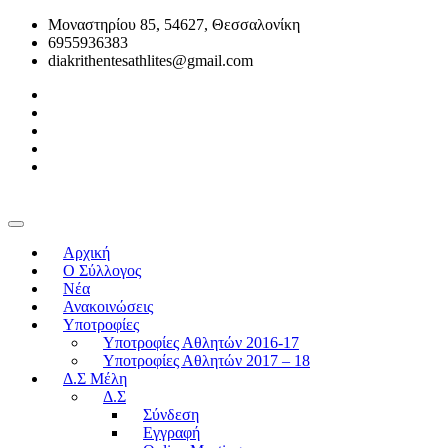
Μοναστηρίου 85, 54627, Θεσσαλονίκη
6955936383
diakrithentesathlites@gmail.com
Αρχική
O Σύλλογος
Νέα
Ανακοινώσεις
Υποτροφίες
Υποτροφίες Αθλητών 2016-17
Υποτροφίες Αθλητών 2017 – 18
Δ.Σ Μέλη
Δ.Σ
Σύνδεση
Εγγραφή