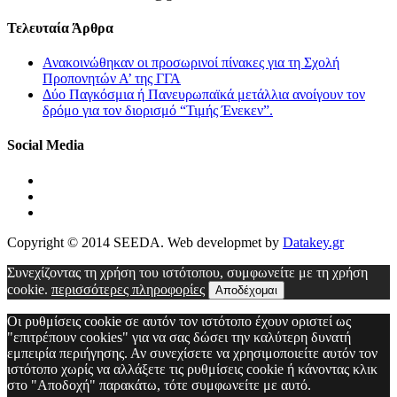
Τελευταία Άρθρα
Ανακοινώθηκαν οι προσωρινοί πίνακες για τη Σχολή
Προπονητών Α’ της ΓΓΑ
Δύο Παγκόσμια ή Πανευρωπαϊκά μετάλλια ανοίγουν τον
δρόμο για τον διορισμό “Τιμής Ένεκεν”.
Social Media
Copyright © 2014 SEEDA. Web developmet by
Datakey.gr
Συνεχίζοντας τη χρήση του ιστότοπου, συμφωνείτε με τη χρήση
cookie.
περισσότερες πληροφορίες
Αποδέχομαι
Οι ρυθμίσεις cookie σε αυτόν τον ιστότοπο έχουν οριστεί ως
"επιτρέπουν cookies" για να σας δώσει την καλύτερη δυνατή
εμπειρία περιήγησης. Αν συνεχίσετε να χρησιμοποιείτε αυτόν τον
ιστότοπο χωρίς να αλλάξετε τις ρυθμίσεις cookie ή κάνοντας κλικ
στο "Αποδοχή" παρακάτω, τότε συμφωνείτε με αυτό.