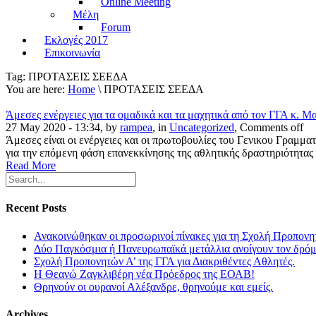
Online Meeting
Μέλη
Forum
Εκλογές 2017
Επικοινωνία
Tag:
ΠΡΟΤΑΣΕΙΣ ΣΕΕΔΑ
You are here:
Home
\ ΠΡΟΤΑΣΕΙΣ ΣΕΕΔΑ
Άμεσες ενέργειες για τα ομαδικά και τα μαχητικά από τον ΓΓΑ κ. 
27 May 2020 - 13:34, by
rampea
, in
Uncategorized
,
Comments off
Άμεσες είναι οι ενέργειες και οι πρωτοβουλίες του Γενικου Γραμμ
για την επόμενη φάση επανεκκίνησης της αθλητικής δραστηριότητας
Read More
Recent Posts
Ανακοινώθηκαν οι προσωρινοί πίνακες για τη Σχολή Προπονη
Δύο Παγκόσμια ή Πανευρωπαϊκά μετάλλια ανοίγουν τον δρόμο
Σχολή Προπονητών Α’ της ΓΓΑ για Διακριθέντες Αθλητές.
Η Θεανώ Ζαγκλιβέρη νέα Πρόεδρος της ΕΟΑΒ!
Θρηνούν οι ουρανοί Αλέξανδρε, θρηνούμε και εμείς.
Archives