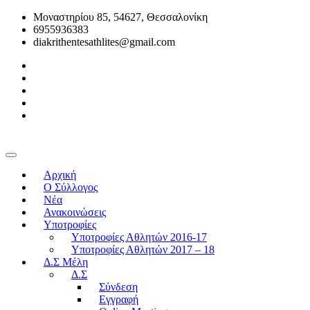
Μοναστηρίου 85, 54627, Θεσσαλονίκη
6955936383
diakrithentesathlites@gmail.com
Αρχική
O Σύλλογος
Νέα
Ανακοινώσεις
Υποτροφίες
Υποτροφίες Αθλητών 2016-17
Υποτροφίες Αθλητών 2017 – 18
Δ.Σ Μέλη
Δ.Σ
Σύνδεση
Εγγραφή