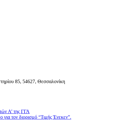
τηρίου 85, 54627, Θεσσαλονίκη
τών Α’ της ΓΓΑ
 για τον διορισμό “Τιμής Ένεκεν”.