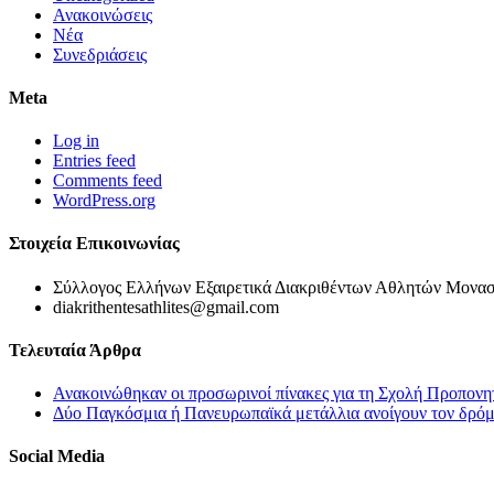
Ανακοινώσεις
Νέα
Συνεδριάσεις
Meta
Log in
Entries feed
Comments feed
WordPress.org
Στοιχεία Επικοινωνίας
Σύλλογος Ελλήνων Εξαιρετικά Διακριθέντων Αθλητών Μονασ
diakrithentesathlites@gmail.com
Τελευταία Άρθρα
Ανακοινώθηκαν οι προσωρινοί πίνακες για τη Σχολή Προπονη
Δύο Παγκόσμια ή Πανευρωπαϊκά μετάλλια ανοίγουν τον δρόμο
Social Media