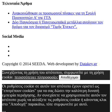
Τελευταία Άρθρα
Ανακοινώθηκαν οι προσωρινοί πίνακες για τη Σχολή
Προπονητών Α’ της ΓΓΑ
Δύο Παγκόσμια ή Πανευρωπαϊκά μετάλλια ανοίγουν τον
δρόμο για τον διορισμό “Τιμής Ένεκεν”.
Social Media
Copyright © 2014 SEEDA. Web developmet by
Datakey.gr
Συνεχίζοντας τη χρήση του ιστότοπου, συμφωνείτε με τη χρήση
cookie.
περισσότερες πληροφορίες
Αποδέχομαι
Οι ρυθμίσεις cookie σε αυτόν τον ιστότοπο έχουν οριστεί ως
"επιτρέπουν cookies" για να σας δώσει την καλύτερη δυνατή
εμπειρία περιήγησης. Αν συνεχίσετε να χρησιμοποιείτε αυτόν τον
ιστότοπο χωρίς να αλλάξετε τις ρυθμίσεις cookie ή κάνοντας κλικ
στο "Αποδοχή" παρακάτω, τότε συμφωνείτε με αυτό.