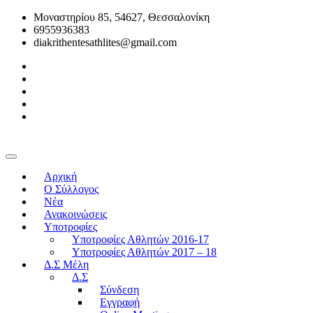
Μοναστηρίου 85, 54627, Θεσσαλονίκη
6955936383
diakrithentesathlites@gmail.com
Αρχική
O Σύλλογος
Νέα
Ανακοινώσεις
Υποτροφίες
Υποτροφίες Αθλητών 2016-17
Υποτροφίες Αθλητών 2017 – 18
Δ.Σ Μέλη
Δ.Σ
Σύνδεση
Εγγραφή