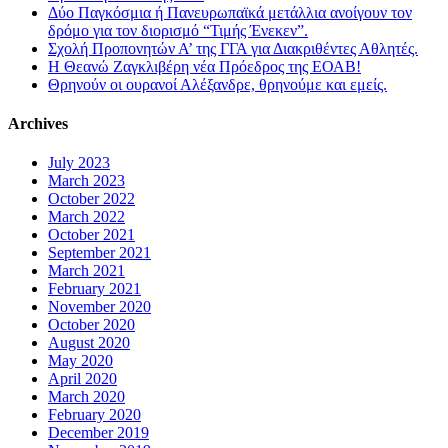
Δύο Παγκόσμια ή Πανευρωπαϊκά μετάλλια ανοίγουν τον
δρόμο για τον διορισμό “Τιμής Ένεκεν”.
Σχολή Προπονητών Α’ της ΓΓΑ για Διακριθέντες Αθλητές.
Η Θεανώ Ζαγκλιβέρη νέα Πρόεδρος της ΕΟΑΒ!
Θρηνούν οι ουρανοί Αλέξανδρε, θρηνούμε και εμείς.
Archives
July 2023
March 2023
October 2022
March 2022
October 2021
September 2021
March 2021
February 2021
November 2020
October 2020
August 2020
May 2020
April 2020
March 2020
February 2020
December 2019