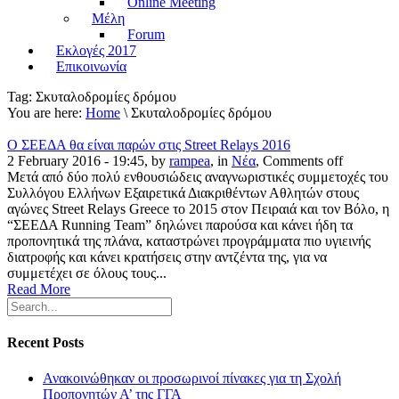
Online Meeting
Μέλη
Forum
Εκλογές 2017
Επικοινωνία
Tag:
Σκυταλοδρομίες δρόμου
You are here:
Home
\ Σκυταλοδρομίες δρόμου
Ο ΣΕΕΔΑ θα είναι παρών στις Street Relays 2016
2 February 2016 - 19:45, by
rampea
, in
Νέα
,
Comments off
Μετά από δύο πολύ ενθουσιώδεις αναγνωριστικές συμμετοχές του
Συλλόγου Ελλήνων Εξαιρετικά Διακριθέντων Αθλητών στους
αγώνες Street Relays Greece το 2015 στον Πειραιά και τον Βόλο, η
“ΣΕΕΔΑ Running Team” δηλώνει παρούσα και κάνει ήδη τα
προπονητικά της πλάνα, καταστρώνει προγράμματα πιο υγιεινής
διατροφής και κάνει κρατήσεις στην αντζέντα της, για να
συμμετέχει σε όλους τους...
Read More
Recent Posts
Ανακοινώθηκαν οι προσωρινοί πίνακες για τη Σχολή
Προπονητών Α’ της ΓΓΑ