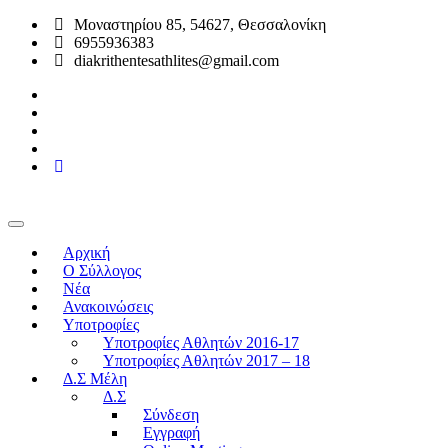
Μοναστηρίου 85, 54627, Θεσσαλονίκη
6955936383
diakrithentesathlites@gmail.com
Αρχική
O Σύλλογος
Νέα
Ανακοινώσεις
Υποτροφίες
Υποτροφίες Αθλητών 2016-17
Υποτροφίες Αθλητών 2017 – 18
Δ.Σ Μέλη
Δ.Σ
Σύνδεση
Εγγραφή