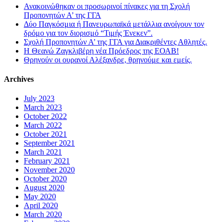
Ανακοινώθηκαν οι προσωρινοί πίνακες για τη Σχολή
Προπονητών Α’ της ΓΓΑ
Δύο Παγκόσμια ή Πανευρωπαϊκά μετάλλια ανοίγουν τον
δρόμο για τον διορισμό “Τιμής Ένεκεν”.
Σχολή Προπονητών Α’ της ΓΓΑ για Διακριθέντες Αθλητές.
Η Θεανώ Ζαγκλιβέρη νέα Πρόεδρος της ΕΟΑΒ!
Θρηνούν οι ουρανοί Αλέξανδρε, θρηνούμε και εμείς.
Archives
July 2023
March 2023
October 2022
March 2022
October 2021
September 2021
March 2021
February 2021
November 2020
October 2020
August 2020
May 2020
April 2020
March 2020