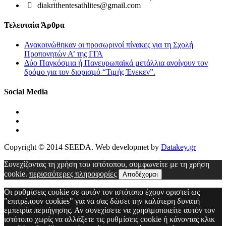
diakrithentesathlites@gmail.com
Τελευταία Άρθρα
Ανακοινώθηκαν οι προσωρινοί πίνακες για τη Σχολή
Προπονητών Α’ της ΓΓΑ
Δύο Παγκόσμια ή Πανευρωπαϊκά μετάλλια ανοίγουν τον
δρόμο για τον διορισμό “Τιμής Ένεκεν”.
Social Media
Copyright © 2014 SEEDA. Web developmet by
Datakey.gr
Συνεχίζοντας τη χρήση του ιστότοπου, συμφωνείτε με τη χρήση
cookie.
περισσότερες πληροφορίες
Αποδέχομαι
Οι ρυθμίσεις cookie σε αυτόν τον ιστότοπο έχουν οριστεί ως
"επιτρέπουν cookies" για να σας δώσει την καλύτερη δυνατή
εμπειρία περιήγησης. Αν συνεχίσετε να χρησιμοποιείτε αυτόν τον
ιστότοπο χωρίς να αλλάξετε τις ρυθμίσεις cookie ή κάνοντας κλικ