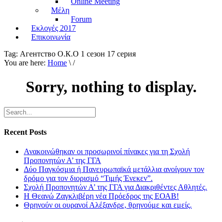
Online Meeting
Μέλη
Forum
Εκλογές 2017
Επικοινωνία
Tag:
Агентство О.К.О 1 сезон 17 серия
You are here:
Home
\ /
Sorry, nothing to display.
Recent Posts
Ανακοινώθηκαν οι προσωρινοί πίνακες για τη Σχολή
Προπονητών Α’ της ΓΓΑ
Δύο Παγκόσμια ή Πανευρωπαϊκά μετάλλια ανοίγουν τον
δρόμο για τον διορισμό “Τιμής Ένεκεν”.
Σχολή Προπονητών Α’ της ΓΓΑ για Διακριθέντες Αθλητές.
Η Θεανώ Ζαγκλιβέρη νέα Πρόεδρος της ΕΟΑΒ!
Θρηνούν οι ουρανοί Αλέξανδρε, θρηνούμε και εμείς.