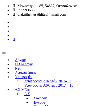
Μοναστηρίου 85, 54627, Θεσσαλονίκη
6955936383
diakrithentesathlites@gmail.com
Αρχική
O Σύλλογος
Νέα
Ανακοινώσεις
Υποτροφίες
Υποτροφίες Αθλητών 2016-17
Υποτροφίες Αθλητών 2017 – 18
Δ.Σ Μέλη
Δ.Σ
Σύνδεση
Εγγραφή