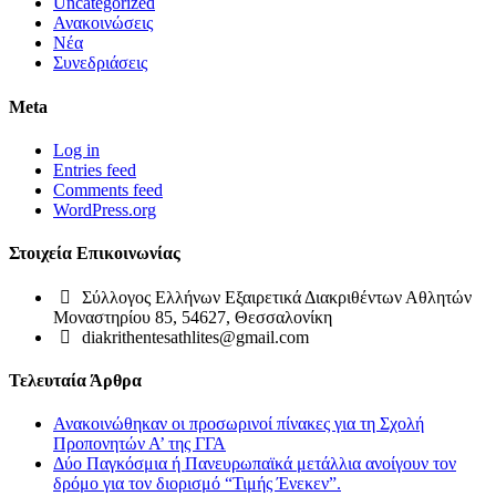
Uncategorized
Ανακοινώσεις
Νέα
Συνεδριάσεις
Meta
Log in
Entries feed
Comments feed
WordPress.org
Στοιχεία Επικοινωνίας
Σύλλογος Ελλήνων Εξαιρετικά Διακριθέντων Αθλητών
Μοναστηρίου 85, 54627, Θεσσαλονίκη
diakrithentesathlites@gmail.com
Τελευταία Άρθρα
Ανακοινώθηκαν οι προσωρινοί πίνακες για τη Σχολή
Προπονητών Α’ της ΓΓΑ
Δύο Παγκόσμια ή Πανευρωπαϊκά μετάλλια ανοίγουν τον
δρόμο για τον διορισμό “Τιμής Ένεκεν”.