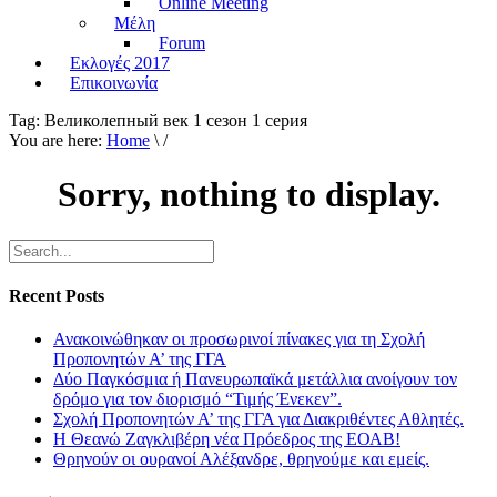
Online Meeting
Μέλη
Forum
Εκλογές 2017
Επικοινωνία
Tag:
Великолепный век 1 сезон 1 серия
You are here:
Home
\ /
Sorry, nothing to display.
Recent Posts
Ανακοινώθηκαν οι προσωρινοί πίνακες για τη Σχολή
Προπονητών Α’ της ΓΓΑ
Δύο Παγκόσμια ή Πανευρωπαϊκά μετάλλια ανοίγουν τον
δρόμο για τον διορισμό “Τιμής Ένεκεν”.
Σχολή Προπονητών Α’ της ΓΓΑ για Διακριθέντες Αθλητές.
Η Θεανώ Ζαγκλιβέρη νέα Πρόεδρος της ΕΟΑΒ!
Θρηνούν οι ουρανοί Αλέξανδρε, θρηνούμε και εμείς.