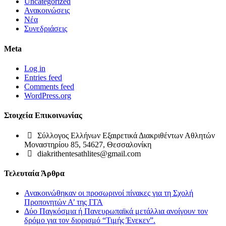
Uncategorized
Ανακοινώσεις
Νέα
Συνεδριάσεις
Meta
Log in
Entries feed
Comments feed
WordPress.org
Στοιχεία Επικοινωνίας
Σύλλογος Ελλήνων Εξαιρετικά Διακριθέντων Αθλητών
Μοναστηρίου 85, 54627, Θεσσαλονίκη
diakrithentesathlites@gmail.com
Τελευταία Άρθρα
Ανακοινώθηκαν οι προσωρινοί πίνακες για τη Σχολή
Προπονητών Α’ της ΓΓΑ
Δύο Παγκόσμια ή Πανευρωπαϊκά μετάλλια ανοίγουν τον
δρόμο για τον διορισμό “Τιμής Ένεκεν”.