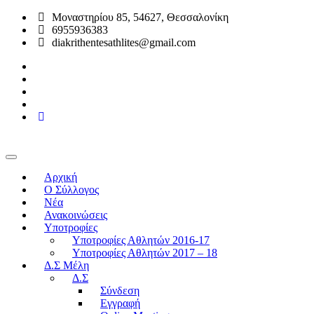
Μοναστηρίου 85, 54627, Θεσσαλονίκη
6955936383
diakrithentesathlites@gmail.com
Αρχική
O Σύλλογος
Νέα
Ανακοινώσεις
Υποτροφίες
Υποτροφίες Αθλητών 2016-17
Υποτροφίες Αθλητών 2017 – 18
Δ.Σ Μέλη
Δ.Σ
Σύνδεση
Εγγραφή