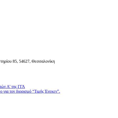
τηρίου 85, 54627, Θεσσαλονίκη
τών Α’ της ΓΓΑ
 για τον διορισμό “Τιμής Ένεκεν”.