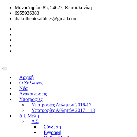
Μοναστηρίου 85, 54627, Θεσσαλονίκη
6955936383
diakrithentesathlites@gmail.com
Αρχική
O Σύλλογος
Νέα
Ανακοινώσεις
Υποτροφίες
Υποτροφίες Αθλητών 2016-17
Υποτροφίες Αθλητών 2017 – 18
Δ.Σ Μέλη
Δ.Σ
Σύνδεση
Εγγραφή