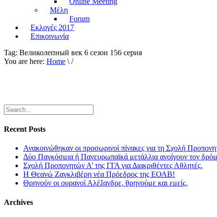
Online Meeting
Μέλη
Forum
Εκλογές 2017
Επικοινωνία
Tag:
Великолепный век 6 сезон 156 серия
You are here:
Home
\ /
Recent Posts
Ανακοινώθηκαν οι προσωρινοί πίνακες για τη Σχολή Προπονη
Δύο Παγκόσμια ή Πανευρωπαϊκά μετάλλια ανοίγουν τον δρόμο
Σχολή Προπονητών Α’ της ΓΓΑ για Διακριθέντες Αθλητές.
Η Θεανώ Ζαγκλιβέρη νέα Πρόεδρος της ΕΟΑΒ!
Θρηνούν οι ουρανοί Αλέξανδρε, θρηνούμε και εμείς.
Archives