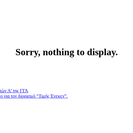
Sorry, nothing to display.
τών Α’ της ΓΓΑ
 για τον διορισμό “Τιμής Ένεκεν”.