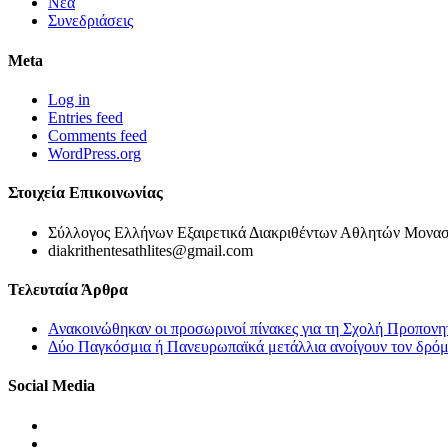
Νέα
Συνεδριάσεις
Meta
Log in
Entries feed
Comments feed
WordPress.org
Στοιχεία Επικοινωνίας
Σύλλογος Ελλήνων Εξαιρετικά Διακριθέντων Αθλητών Μονασ
diakrithentesathlites@gmail.com
Τελευταία Άρθρα
Ανακοινώθηκαν οι προσωρινοί πίνακες για τη Σχολή Προπονη
Δύο Παγκόσμια ή Πανευρωπαϊκά μετάλλια ανοίγουν τον δρόμο
Social Media