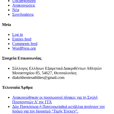
Uncategorized
Ανακοινώσεις
Νέα
Συνεδριάσεις
Meta
Log in
Entries feed
Comments feed
WordPress.org
Στοιχεία Επικοινωνίας
Σύλλογος Ελλήνων Εξαιρετικά Διακριθέντων Αθλητών
Μοναστηρίου 85, 54627, Θεσσαλονίκη
diakrithentesathlites@gmail.com
Τελευταία Άρθρα
Ανακοινώθηκαν οι προσωρινοί πίνακες για τη Σχολή
Προπονητών Α’ της ΓΓΑ
Δύο Παγκόσμια ή Πανευρωπαϊκά μετάλλια ανοίγουν τον
δρόμο για τον διορισμό “Τιμής Ένεκεν”.