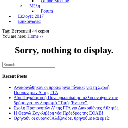
Online Meeting
Μέλη
Forum
Εκλογές 2017
Επικοινωνία
Tag:
Ветреный 44 серия
You are here:
Home
\ /
Sorry, nothing to display.
Recent Posts
Ανακοινώθηκαν οι προσωρινοί πίνακες για τη Σχολή
Προπονητών Α’ της ΓΓΑ
Δύο Παγκόσμια ή Πανευρωπαϊκά μετάλλια ανοίγουν τον
δρόμο για τον διορισμό “Τιμής Ένεκεν”.
Σχολή Προπονητών Α’ της ΓΓΑ για Διακριθέντες Αθλητές.
Η Θεανώ Ζαγκλιβέρη νέα Πρόεδρος της ΕΟΑΒ!
Θρηνούν οι ουρανοί Αλέξανδρε, θρηνούμε και εμείς.