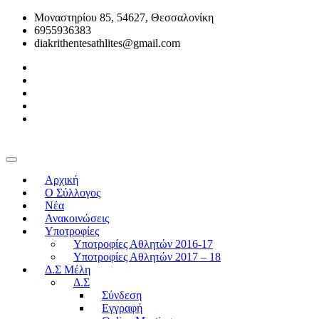
Μοναστηρίου 85, 54627, Θεσσαλονίκη
6955936383
diakrithentesathlites@gmail.com
Αρχική
O Σύλλογος
Νέα
Ανακοινώσεις
Υποτροφίες
Υποτροφίες Αθλητών 2016-17
Υποτροφίες Αθλητών 2017 – 18
Δ.Σ Μέλη
Δ.Σ
Σύνδεση
Εγγραφή