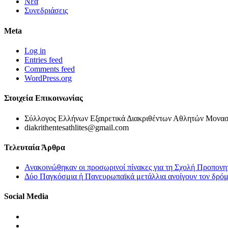
Νέα
Συνεδριάσεις
Meta
Log in
Entries feed
Comments feed
WordPress.org
Στοιχεία Επικοινωνίας
Σύλλογος Ελλήνων Εξαιρετικά Διακριθέντων Αθλητών Μονασ
diakrithentesathlites@gmail.com
Τελευταία Άρθρα
Ανακοινώθηκαν οι προσωρινοί πίνακες για τη Σχολή Προπονη
Δύο Παγκόσμια ή Πανευρωπαϊκά μετάλλια ανοίγουν τον δρόμο
Social Media