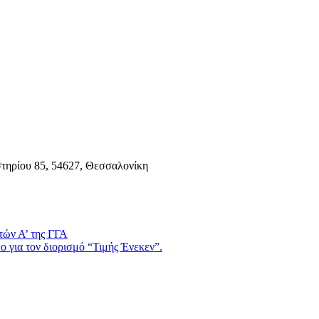
τηρίου 85, 54627, Θεσσαλονίκη
τών Α’ της ΓΓΑ
 για τον διορισμό “Τιμής Ένεκεν”.