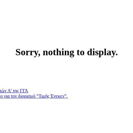
Sorry, nothing to display.
τών Α’ της ΓΓΑ
 για τον διορισμό “Τιμής Ένεκεν”.