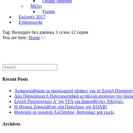
Online Meeting
Μέλη
Forum
Εκλογές 2017
Επικοινωνία
Tag:
Виходьте без дзвiнка 3 сезон 12 серия
You are here:
Home
\ /
Recent Posts
Ανακοινώθηκαν οι προσωρινοί πίνακες για τη Σχολή Προπονη
Δύο Παγκόσμια ή Πανευρωπαϊκά μετάλλια ανοίγουν τον δρόμο
Σχολή Προπονητών Α’ της ΓΓΑ για Διακριθέντες Αθλητές.
Η Θεανώ Ζαγκλιβέρη νέα Πρόεδρος της ΕΟΑΒ!
Θρηνούν οι ουρανοί Αλέξανδρε, θρηνούμε και εμείς.
Archives