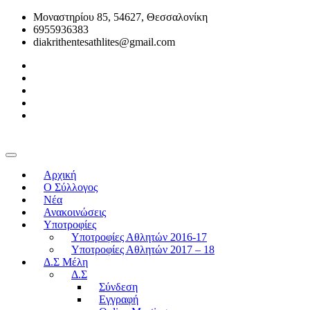
Μοναστηρίου 85, 54627, Θεσσαλονίκη
6955936383
diakrithentesathlites@gmail.com
Αρχική
O Σύλλογος
Νέα
Ανακοινώσεις
Υποτροφίες
Υποτροφίες Αθλητών 2016-17
Υποτροφίες Αθλητών 2017 – 18
Δ.Σ Μέλη
Δ.Σ
Σύνδεση
Εγγραφή