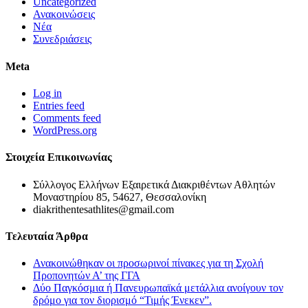
Uncategorized
Ανακοινώσεις
Νέα
Συνεδριάσεις
Meta
Log in
Entries feed
Comments feed
WordPress.org
Στοιχεία Επικοινωνίας
Σύλλογος Ελλήνων Εξαιρετικά Διακριθέντων Αθλητών
Μοναστηρίου 85, 54627, Θεσσαλονίκη
diakrithentesathlites@gmail.com
Τελευταία Άρθρα
Ανακοινώθηκαν οι προσωρινοί πίνακες για τη Σχολή
Προπονητών Α’ της ΓΓΑ
Δύο Παγκόσμια ή Πανευρωπαϊκά μετάλλια ανοίγουν τον
δρόμο για τον διορισμό “Τιμής Ένεκεν”.