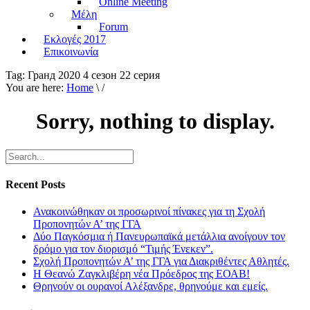
Online Meeting
Μέλη
Forum
Εκλογές 2017
Επικοινωνία
Tag:
Гранд 2020 4 сезон 22 серия
You are here:
Home
\ /
Sorry, nothing to display.
Recent Posts
Ανακοινώθηκαν οι προσωρινοί πίνακες για τη Σχολή
Προπονητών Α’ της ΓΓΑ
Δύο Παγκόσμια ή Πανευρωπαϊκά μετάλλια ανοίγουν τον
δρόμο για τον διορισμό “Τιμής Ένεκεν”.
Σχολή Προπονητών Α’ της ΓΓΑ για Διακριθέντες Αθλητές.
Η Θεανώ Ζαγκλιβέρη νέα Πρόεδρος της ΕΟΑΒ!
Θρηνούν οι ουρανοί Αλέξανδρε, θρηνούμε και εμείς.