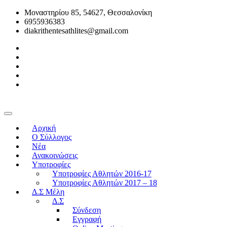
Μοναστηρίου 85, 54627, Θεσσαλονίκη
6955936383
diakrithentesathlites@gmail.com
Αρχική
O Σύλλογος
Νέα
Ανακοινώσεις
Υποτροφίες
Υποτροφίες Αθλητών 2016-17
Υποτροφίες Αθλητών 2017 – 18
Δ.Σ Μέλη
Δ.Σ
Σύνδεση
Εγγραφή