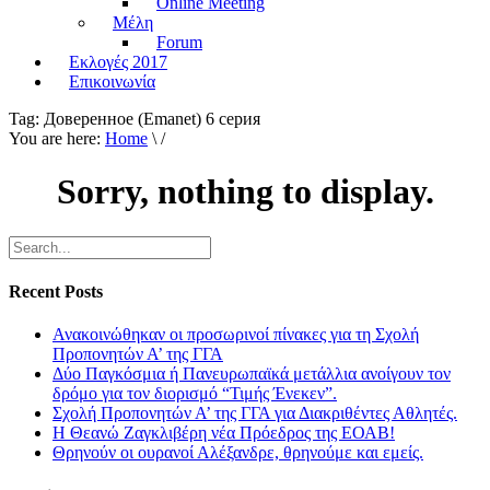
Online Meeting
Μέλη
Forum
Εκλογές 2017
Επικοινωνία
Tag:
Доверенное (Emanet) 6 серия
You are here:
Home
\ /
Sorry, nothing to display.
Recent Posts
Ανακοινώθηκαν οι προσωρινοί πίνακες για τη Σχολή
Προπονητών Α’ της ΓΓΑ
Δύο Παγκόσμια ή Πανευρωπαϊκά μετάλλια ανοίγουν τον
δρόμο για τον διορισμό “Τιμής Ένεκεν”.
Σχολή Προπονητών Α’ της ΓΓΑ για Διακριθέντες Αθλητές.
Η Θεανώ Ζαγκλιβέρη νέα Πρόεδρος της ΕΟΑΒ!
Θρηνούν οι ουρανοί Αλέξανδρε, θρηνούμε και εμείς.