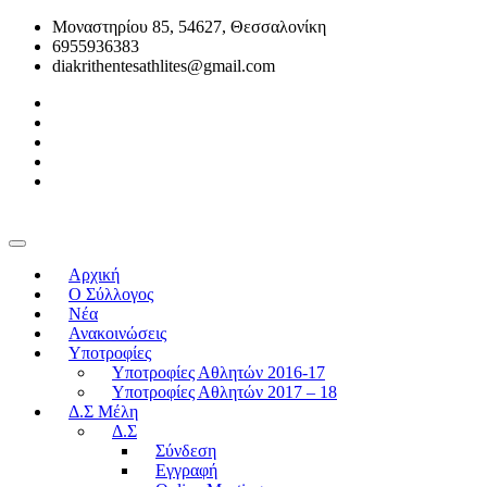
Μοναστηρίου 85, 54627, Θεσσαλονίκη
6955936383
diakrithentesathlites@gmail.com
Αρχική
O Σύλλογος
Νέα
Ανακοινώσεις
Υποτροφίες
Υποτροφίες Αθλητών 2016-17
Υποτροφίες Αθλητών 2017 – 18
Δ.Σ Μέλη
Δ.Σ
Σύνδεση
Εγγραφή