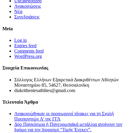
Uncategorized
Ανακοινώσεις
Νέα
Συνεδριάσεις
Meta
Log in
Entries feed
Comments feed
WordPress.org
Στοιχεία Επικοινωνίας
Σύλλογος Ελλήνων Εξαιρετικά Διακριθέντων Αθλητών
Μοναστηρίου 85, 54627, Θεσσαλονίκη
diakrithentesathlites@gmail.com
Τελευταία Άρθρα
Ανακοινώθηκαν οι προσωρινοί πίνακες για τη Σχολή
Προπονητών Α’ της ΓΓΑ
Δύο Παγκόσμια ή Πανευρωπαϊκά μετάλλια ανοίγουν τον
δρόμο για τον διορισμό “Τιμής Ένεκεν”.