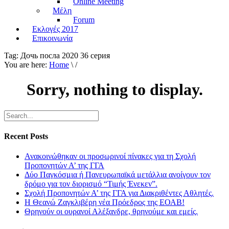
Online Meeting
Μέλη
Forum
Εκλογές 2017
Επικοινωνία
Tag:
Дочь посла 2020 36 серия
You are here:
Home
\ /
Sorry, nothing to display.
Recent Posts
Ανακοινώθηκαν οι προσωρινοί πίνακες για τη Σχολή
Προπονητών Α’ της ΓΓΑ
Δύο Παγκόσμια ή Πανευρωπαϊκά μετάλλια ανοίγουν τον
δρόμο για τον διορισμό “Τιμής Ένεκεν”.
Σχολή Προπονητών Α’ της ΓΓΑ για Διακριθέντες Αθλητές.
Η Θεανώ Ζαγκλιβέρη νέα Πρόεδρος της ΕΟΑΒ!
Θρηνούν οι ουρανοί Αλέξανδρε, θρηνούμε και εμείς.