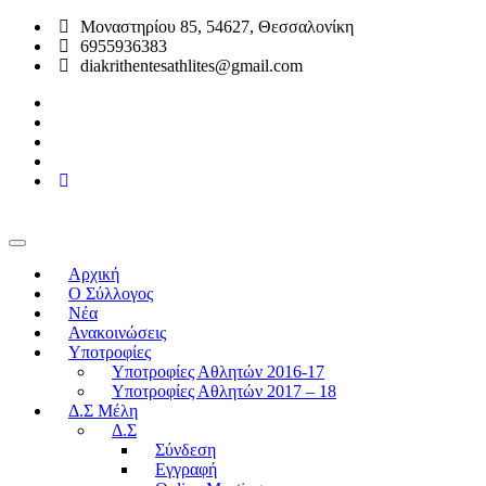
Μοναστηρίου 85, 54627, Θεσσαλονίκη
6955936383
diakrithentesathlites@gmail.com
Αρχική
O Σύλλογος
Νέα
Ανακοινώσεις
Υποτροφίες
Υποτροφίες Αθλητών 2016-17
Υποτροφίες Αθλητών 2017 – 18
Δ.Σ Μέλη
Δ.Σ
Σύνδεση
Εγγραφή