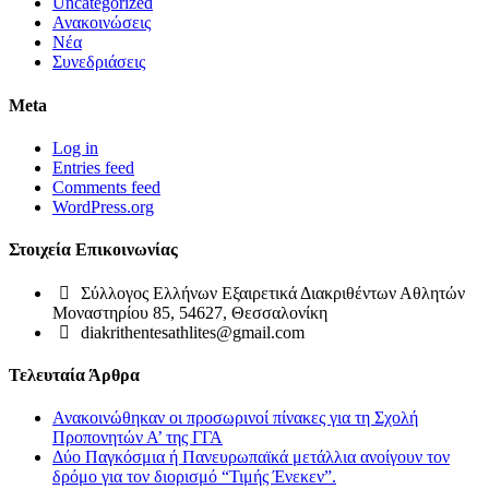
Uncategorized
Ανακοινώσεις
Νέα
Συνεδριάσεις
Meta
Log in
Entries feed
Comments feed
WordPress.org
Στοιχεία Επικοινωνίας
Σύλλογος Ελλήνων Εξαιρετικά Διακριθέντων Αθλητών
Μοναστηρίου 85, 54627, Θεσσαλονίκη
diakrithentesathlites@gmail.com
Τελευταία Άρθρα
Ανακοινώθηκαν οι προσωρινοί πίνακες για τη Σχολή
Προπονητών Α’ της ΓΓΑ
Δύο Παγκόσμια ή Πανευρωπαϊκά μετάλλια ανοίγουν τον
δρόμο για τον διορισμό “Τιμής Ένεκεν”.