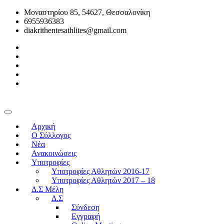
Μοναστηρίου 85, 54627, Θεσσαλονίκη
6955936383
diakrithentesathlites@gmail.com
Αρχική
O Σύλλογος
Νέα
Ανακοινώσεις
Υποτροφίες
Υποτροφίες Αθλητών 2016-17
Υποτροφίες Αθλητών 2017 – 18
Δ.Σ Μέλη
Δ.Σ
Σύνδεση
Εγγραφή