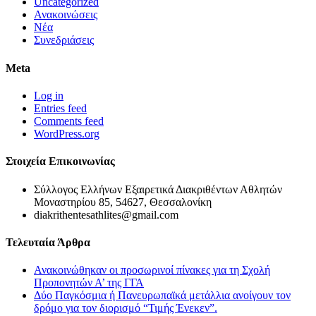
Uncategorized
Ανακοινώσεις
Νέα
Συνεδριάσεις
Meta
Log in
Entries feed
Comments feed
WordPress.org
Στοιχεία Επικοινωνίας
Σύλλογος Ελλήνων Εξαιρετικά Διακριθέντων Αθλητών
Μοναστηρίου 85, 54627, Θεσσαλονίκη
diakrithentesathlites@gmail.com
Τελευταία Άρθρα
Ανακοινώθηκαν οι προσωρινοί πίνακες για τη Σχολή
Προπονητών Α’ της ΓΓΑ
Δύο Παγκόσμια ή Πανευρωπαϊκά μετάλλια ανοίγουν τον
δρόμο για τον διορισμό “Τιμής Ένεκεν”.