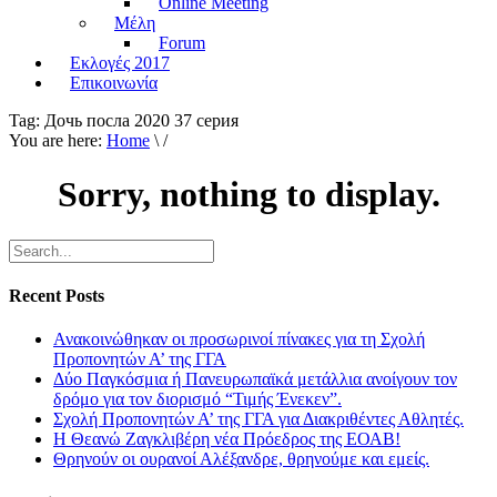
Online Meeting
Μέλη
Forum
Εκλογές 2017
Επικοινωνία
Tag:
Дочь посла 2020 37 серия
You are here:
Home
\ /
Sorry, nothing to display.
Recent Posts
Ανακοινώθηκαν οι προσωρινοί πίνακες για τη Σχολή
Προπονητών Α’ της ΓΓΑ
Δύο Παγκόσμια ή Πανευρωπαϊκά μετάλλια ανοίγουν τον
δρόμο για τον διορισμό “Τιμής Ένεκεν”.
Σχολή Προπονητών Α’ της ΓΓΑ για Διακριθέντες Αθλητές.
Η Θεανώ Ζαγκλιβέρη νέα Πρόεδρος της ΕΟΑΒ!
Θρηνούν οι ουρανοί Αλέξανδρε, θρηνούμε και εμείς.