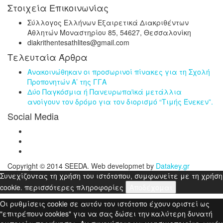
Στοιχεία Επικοινωνίας
Σύλλογος Ελλήνων Εξαιρετικά Διακριθέντων
Αθλητών Μοναστηρίου 85, 54627, Θεσσαλονίκη
diakrithentesathlites@gmail.com
Τελευταία Άρθρα
Ανακοινώθηκαν οι προσωρινοί πίνακες για τη Σχολή
Προπονητών Α’ της ΓΓΑ
Δύο Παγκόσμια ή Πανευρωπαϊκά μετάλλια
ανοίγουν τον δρόμο για τον διορισμό “Τιμής Ένεκεν”.
Social Media
Copyright © 2014 SEEDA. Web developmet by
Datakey.gr
Συνεχίζοντας τη χρήση του ιστότοπου, συμφωνείτε με τη χρήση
cookie.
περισσότερες πληροφορίες
Αποδέχομαι
Οι ρυθμίσεις cookie σε αυτόν τον ιστότοπο έχουν οριστεί ως
"επιτρέπουν cookies" για να σας δώσει την καλύτερη δυνατή