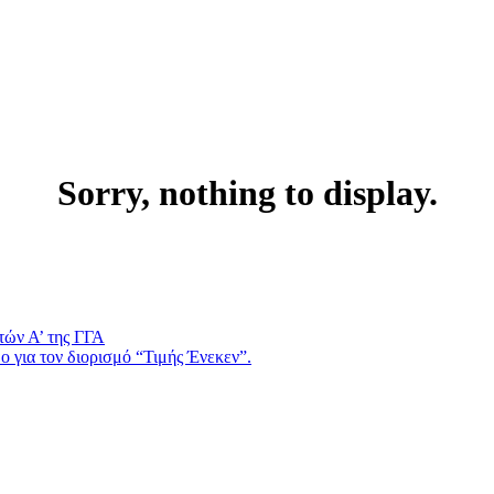
Sorry, nothing to display.
τών Α’ της ΓΓΑ
 για τον διορισμό “Τιμής Ένεκεν”.