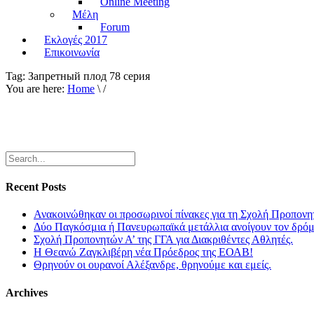
Online Meeting
Μέλη
Forum
Εκλογές 2017
Επικοινωνία
Tag:
Запретный плод 78 серия
You are here:
Home
\ /
Recent Posts
Ανακοινώθηκαν οι προσωρινοί πίνακες για τη Σχολή Προπονη
Δύο Παγκόσμια ή Πανευρωπαϊκά μετάλλια ανοίγουν τον δρόμο
Σχολή Προπονητών Α’ της ΓΓΑ για Διακριθέντες Αθλητές.
Η Θεανώ Ζαγκλιβέρη νέα Πρόεδρος της ΕΟΑΒ!
Θρηνούν οι ουρανοί Αλέξανδρε, θρηνούμε και εμείς.
Archives