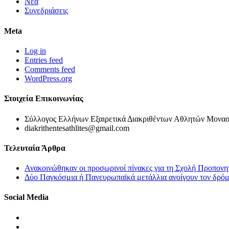
Νέα
Συνεδριάσεις
Meta
Log in
Entries feed
Comments feed
WordPress.org
Στοιχεία Επικοινωνίας
Σύλλογος Ελλήνων Εξαιρετικά Διακριθέντων Αθλητών Μονασ
diakrithentesathlites@gmail.com
Τελευταία Άρθρα
Ανακοινώθηκαν οι προσωρινοί πίνακες για τη Σχολή Προπονη
Δύο Παγκόσμια ή Πανευρωπαϊκά μετάλλια ανοίγουν τον δρόμο
Social Media