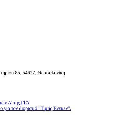
τηρίου 85, 54627, Θεσσαλονίκη
τών Α’ της ΓΓΑ
 για τον διορισμό “Τιμής Ένεκεν”.