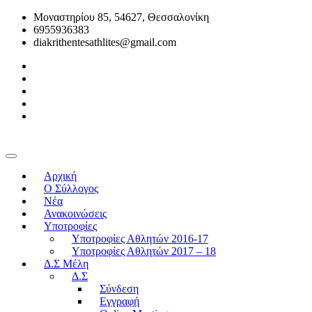
Μοναστηρίου 85, 54627, Θεσσαλονίκη
6955936383
diakrithentesathlites@gmail.com
Αρχική
O Σύλλογος
Νέα
Ανακοινώσεις
Υποτροφίες
Υποτροφίες Αθλητών 2016-17
Υποτροφίες Αθλητών 2017 – 18
Δ.Σ Μέλη
Δ.Σ
Σύνδεση
Εγγραφή