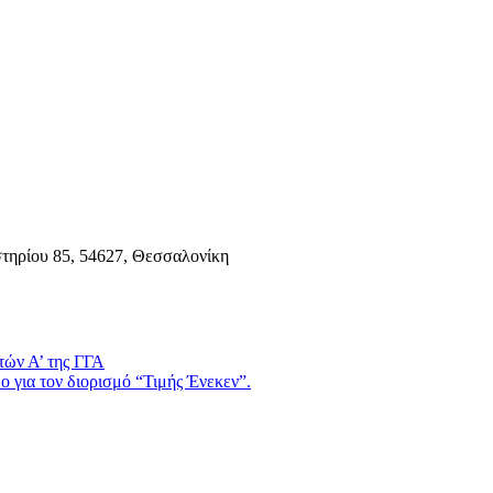
τηρίου 85, 54627, Θεσσαλονίκη
τών Α’ της ΓΓΑ
 για τον διορισμό “Τιμής Ένεκεν”.