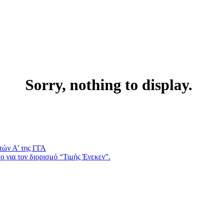
Sorry, nothing to display.
τών Α’ της ΓΓΑ
 για τον διορισμό “Τιμής Ένεκεν”.