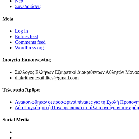
Νέα
Συνεδριάσεις
Meta
Log in
Entries feed
Comments feed
WordPress.org
Στοιχεία Επικοινωνίας
Σύλλογος Ελλήνων Εξαιρετικά Διακριθέντων Αθλητών Μονασ
diakrithentesathlites@gmail.com
Τελευταία Άρθρα
Ανακοινώθηκαν οι προσωρινοί πίνακες για τη Σχολή Προπονη
Δύο Παγκόσμια ή Πανευρωπαϊκά μετάλλια ανοίγουν τον δρόμο
Social Media