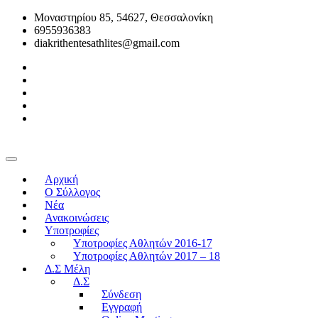
Μοναστηρίου 85, 54627, Θεσσαλονίκη
6955936383
diakrithentesathlites@gmail.com
Αρχική
O Σύλλογος
Νέα
Ανακοινώσεις
Υποτροφίες
Υποτροφίες Αθλητών 2016-17
Υποτροφίες Αθλητών 2017 – 18
Δ.Σ Μέλη
Δ.Σ
Σύνδεση
Εγγραφή