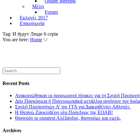
Online Meeting
Μέλη
Forum
Εκλογές 2017
Επικοινωνία
Tag:
И будут Люди 6 серiя
You are here:
Home
\ /
Recent Posts
Ανακοινώθηκαν οι προσωρινοί πίνακες για τη Σχολή Προπονη
Δύο Παγκόσμια ή Πανευρωπαϊκά μετάλλια ανοίγουν τον δρόμο
Σχολή Προπονητών Α’ της ΓΓΑ για Διακριθέντες Αθλητές.
Η Θεανώ Ζαγκλιβέρη νέα Πρόεδρος της ΕΟΑΒ!
Θρηνούν οι ουρανοί Αλέξανδρε, θρηνούμε και εμείς.
Archives