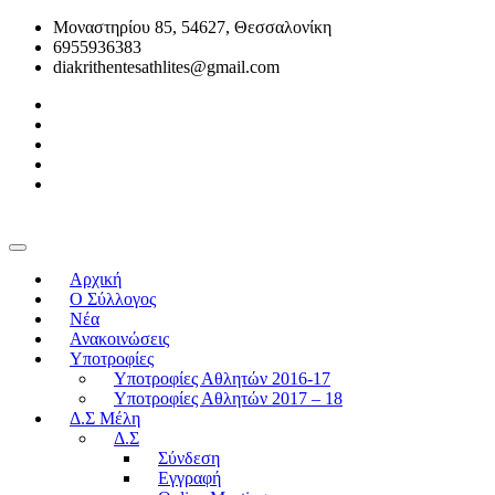
Μοναστηρίου 85, 54627, Θεσσαλονίκη
6955936383
diakrithentesathlites@gmail.com
Αρχική
O Σύλλογος
Νέα
Ανακοινώσεις
Υποτροφίες
Υποτροφίες Αθλητών 2016-17
Υποτροφίες Αθλητών 2017 – 18
Δ.Σ Μέλη
Δ.Σ
Σύνδεση
Εγγραφή