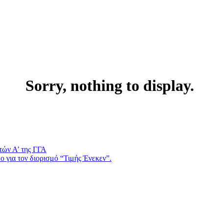
Sorry, nothing to display.
τών Α’ της ΓΓΑ
 για τον διορισμό “Τιμής Ένεκεν”.