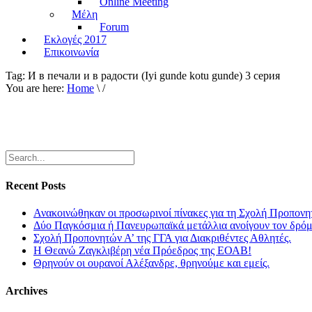
Online Meeting
Μέλη
Forum
Εκλογές 2017
Επικοινωνία
Tag:
И в печали и в радости (Iyi gunde kotu gunde) 3 серия
You are here:
Home
\ /
Recent Posts
Ανακοινώθηκαν οι προσωρινοί πίνακες για τη Σχολή Προπονη
Δύο Παγκόσμια ή Πανευρωπαϊκά μετάλλια ανοίγουν τον δρόμο
Σχολή Προπονητών Α’ της ΓΓΑ για Διακριθέντες Αθλητές.
Η Θεανώ Ζαγκλιβέρη νέα Πρόεδρος της ΕΟΑΒ!
Θρηνούν οι ουρανοί Αλέξανδρε, θρηνούμε και εμείς.
Archives