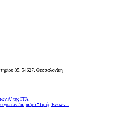
τηρίου 85, 54627, Θεσσαλονίκη
τών Α’ της ΓΓΑ
 για τον διορισμό “Τιμής Ένεκεν”.