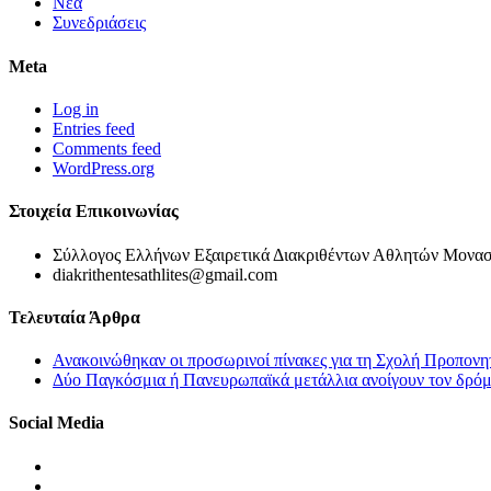
Νέα
Συνεδριάσεις
Meta
Log in
Entries feed
Comments feed
WordPress.org
Στοιχεία Επικοινωνίας
Σύλλογος Ελλήνων Εξαιρετικά Διακριθέντων Αθλητών Μονασ
diakrithentesathlites@gmail.com
Τελευταία Άρθρα
Ανακοινώθηκαν οι προσωρινοί πίνακες για τη Σχολή Προπονη
Δύο Παγκόσμια ή Πανευρωπαϊκά μετάλλια ανοίγουν τον δρόμο
Social Media