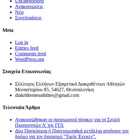
Uncategorized
Ανακοινώσεις
Νέα
Συνεδριάσεις
Meta
Log in
Entries feed
Comments feed
WordPress.org
Στοιχεία Επικοινωνίας
Σύλλογος Ελλήνων Εξαιρετικά Διακριθέντων Αθλητών
Μοναστηρίου 85, 54627, Θεσσαλονίκη
diakrithentesathlites@gmail.com
Τελευταία Άρθρα
Ανακοινώθηκαν οι προσωρινοί πίνακες για τη Σχολή
Προπονητών Α’ της ΓΓΑ
Δύο Παγκόσμια ή Πανευρωπαϊκά μετάλλια ανοίγουν τον
δρόμο για τον διορισμό “Τιμής Ένεκεν”.