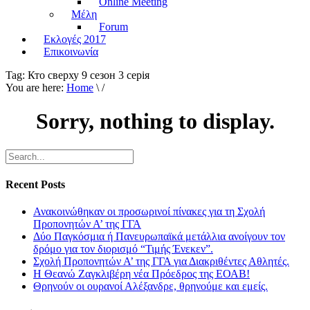
Online Meeting
Μέλη
Forum
Εκλογές 2017
Επικοινωνία
Tag:
Кто сверху 9 сезон 3 серiя
You are here:
Home
\ /
Sorry, nothing to display.
Recent Posts
Ανακοινώθηκαν οι προσωρινοί πίνακες για τη Σχολή
Προπονητών Α’ της ΓΓΑ
Δύο Παγκόσμια ή Πανευρωπαϊκά μετάλλια ανοίγουν τον
δρόμο για τον διορισμό “Τιμής Ένεκεν”.
Σχολή Προπονητών Α’ της ΓΓΑ για Διακριθέντες Αθλητές.
Η Θεανώ Ζαγκλιβέρη νέα Πρόεδρος της ΕΟΑΒ!
Θρηνούν οι ουρανοί Αλέξανδρε, θρηνούμε και εμείς.