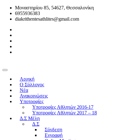
Μοναστηρίου 85, 54627, Θεσσαλονίκη
6955936383
diakrithentesathlites@gmail.com
Αρχική
O Σύλλογος
Νέα
Ανακοινώσεις
Υποτροφίες
Υποτροφίες Αθλητών 2016-17
Υποτροφίες Αθλητών 2017 – 18
Δ.Σ Μέλη
Δ.Σ
Σύνδεση
Εγγραφή