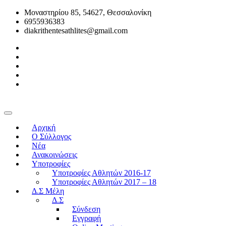
Μοναστηρίου 85, 54627, Θεσσαλονίκη
6955936383
diakrithentesathlites@gmail.com
Αρχική
O Σύλλογος
Νέα
Ανακοινώσεις
Υποτροφίες
Υποτροφίες Αθλητών 2016-17
Υποτροφίες Αθλητών 2017 – 18
Δ.Σ Μέλη
Δ.Σ
Σύνδεση
Εγγραφή