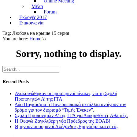
Online Meeting
Μέλη
Forum
Εκλογές 2017
Επικοινωνία
Tag:
Любовь на крыше 15 серия
You are here:
Home
\ /
Sorry, nothing to display.
Recent Posts
Ανακοινώθηκαν οι προσωρινοί πίνακες για τη Σχολή
Προπονητών Α’ της ΓΓΑ
Δύο Παγκόσμια ή Πανευρωπαϊκά μετάλλια ανοίγουν τον
δρόμο για τον διορισμό “Τιμής Ένεκεν”.
Σχολή Προπονητών Α’ της ΓΓΑ για Διακριθέντες Αθλητές.
Η Θεανώ Ζαγκλιβέρη νέα Πρόεδρος της ΕΟΑΒ!
Θρηνούν οι ουρανοί Αλέξανδρε, θρηνούμε και εμείς.