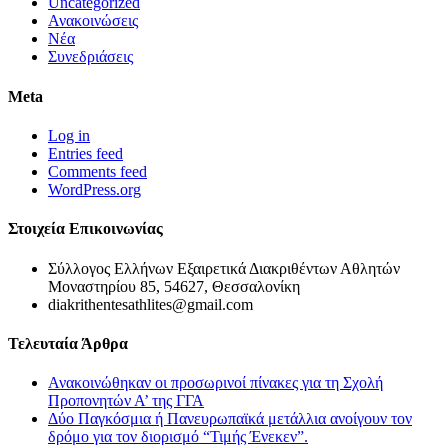
Uncategorized
Ανακοινώσεις
Νέα
Συνεδριάσεις
Meta
Log in
Entries feed
Comments feed
WordPress.org
Στοιχεία Επικοινωνίας
Σύλλογος Ελλήνων Εξαιρετικά Διακριθέντων Αθλητών
Μοναστηρίου 85, 54627, Θεσσαλονίκη
diakrithentesathlites@gmail.com
Τελευταία Άρθρα
Ανακοινώθηκαν οι προσωρινοί πίνακες για τη Σχολή
Προπονητών Α’ της ΓΓΑ
Δύο Παγκόσμια ή Πανευρωπαϊκά μετάλλια ανοίγουν τον
δρόμο για τον διορισμό “Τιμής Ένεκεν”.