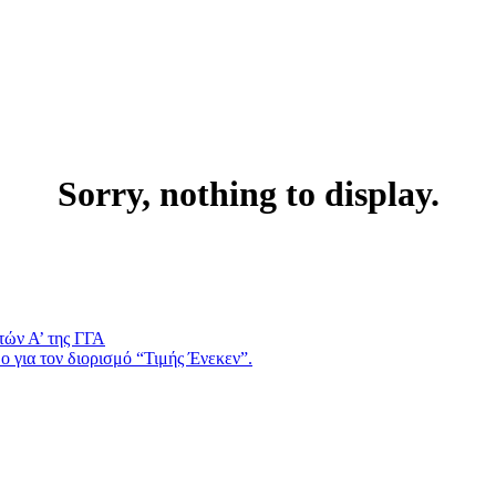
Sorry, nothing to display.
τών Α’ της ΓΓΑ
 για τον διορισμό “Τιμής Ένεκεν”.