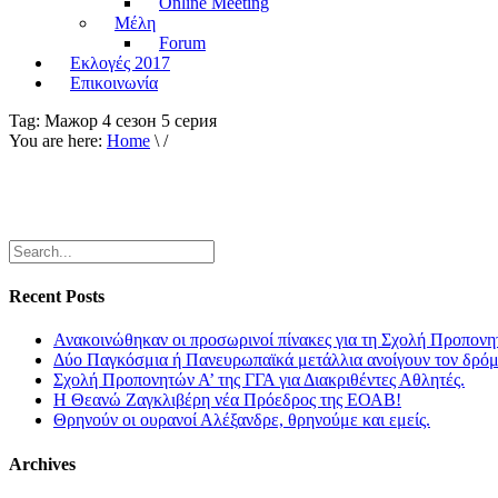
Online Meeting
Μέλη
Forum
Εκλογές 2017
Επικοινωνία
Tag:
Мажор 4 сезон 5 серия
You are here:
Home
\ /
Recent Posts
Ανακοινώθηκαν οι προσωρινοί πίνακες για τη Σχολή Προπονη
Δύο Παγκόσμια ή Πανευρωπαϊκά μετάλλια ανοίγουν τον δρόμο
Σχολή Προπονητών Α’ της ΓΓΑ για Διακριθέντες Αθλητές.
Η Θεανώ Ζαγκλιβέρη νέα Πρόεδρος της ΕΟΑΒ!
Θρηνούν οι ουρανοί Αλέξανδρε, θρηνούμε και εμείς.
Archives