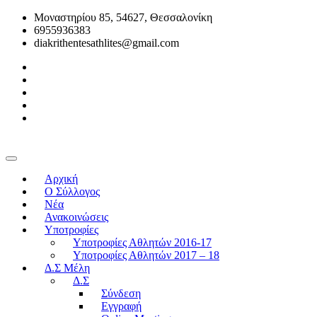
Μοναστηρίου 85, 54627, Θεσσαλονίκη
6955936383
diakrithentesathlites@gmail.com
Αρχική
O Σύλλογος
Νέα
Ανακοινώσεις
Υποτροφίες
Υποτροφίες Αθλητών 2016-17
Υποτροφίες Αθλητών 2017 – 18
Δ.Σ Μέλη
Δ.Σ
Σύνδεση
Εγγραφή