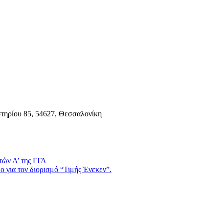
τηρίου 85, 54627, Θεσσαλονίκη
τών Α’ της ΓΓΑ
 για τον διορισμό “Τιμής Ένεκεν”.