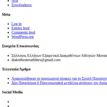
Νέα
Συνεδριάσεις
Meta
Log in
Entries feed
Comments feed
WordPress.org
Στοιχεία Επικοινωνίας
Σύλλογος Ελλήνων Εξαιρετικά Διακριθέντων Αθλητών Μονασ
diakrithentesathlites@gmail.com
Τελευταία Άρθρα
Ανακοινώθηκαν οι προσωρινοί πίνακες για τη Σχολή Προπονη
Δύο Παγκόσμια ή Πανευρωπαϊκά μετάλλια ανοίγουν τον δρόμο
Social Media