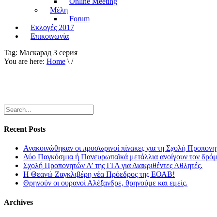
Online Meeting
Μέλη
Forum
Εκλογές 2017
Επικοινωνία
Tag:
Маскарад 3 серия
You are here:
Home
\ /
Recent Posts
Ανακοινώθηκαν οι προσωρινοί πίνακες για τη Σχολή Προπονη
Δύο Παγκόσμια ή Πανευρωπαϊκά μετάλλια ανοίγουν τον δρόμο
Σχολή Προπονητών Α’ της ΓΓΑ για Διακριθέντες Αθλητές.
Η Θεανώ Ζαγκλιβέρη νέα Πρόεδρος της ΕΟΑΒ!
Θρηνούν οι ουρανοί Αλέξανδρε, θρηνούμε και εμείς.
Archives