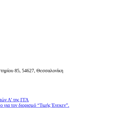
τηρίου 85, 54627, Θεσσαλονίκη
τών Α’ της ΓΓΑ
 για τον διορισμό “Τιμής Ένεκεν”.