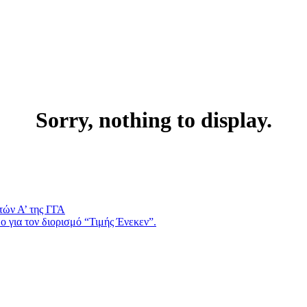
Sorry, nothing to display.
τών Α’ της ΓΓΑ
 για τον διορισμό “Τιμής Ένεκεν”.