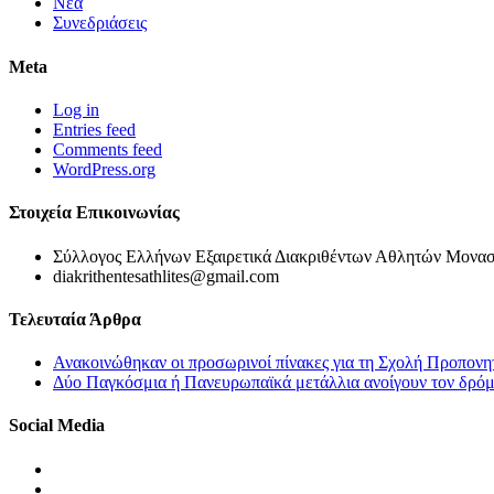
Νέα
Συνεδριάσεις
Meta
Log in
Entries feed
Comments feed
WordPress.org
Στοιχεία Επικοινωνίας
Σύλλογος Ελλήνων Εξαιρετικά Διακριθέντων Αθλητών Μονασ
diakrithentesathlites@gmail.com
Τελευταία Άρθρα
Ανακοινώθηκαν οι προσωρινοί πίνακες για τη Σχολή Προπονη
Δύο Παγκόσμια ή Πανευρωπαϊκά μετάλλια ανοίγουν τον δρόμο
Social Media