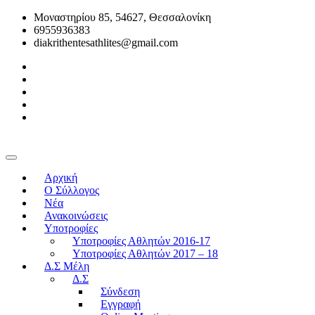
Μοναστηρίου 85, 54627, Θεσσαλονίκη
6955936383
diakrithentesathlites@gmail.com
Αρχική
O Σύλλογος
Νέα
Ανακοινώσεις
Υποτροφίες
Υποτροφίες Αθλητών 2016-17
Υποτροφίες Αθλητών 2017 – 18
Δ.Σ Μέλη
Δ.Σ
Σύνδεση
Εγγραφή