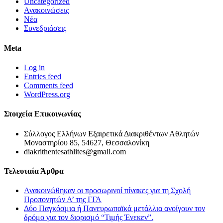
Uncategorized
Ανακοινώσεις
Νέα
Συνεδριάσεις
Meta
Log in
Entries feed
Comments feed
WordPress.org
Στοιχεία Επικοινωνίας
Σύλλογος Ελλήνων Εξαιρετικά Διακριθέντων Αθλητών
Μοναστηρίου 85, 54627, Θεσσαλονίκη
diakrithentesathlites@gmail.com
Τελευταία Άρθρα
Ανακοινώθηκαν οι προσωρινοί πίνακες για τη Σχολή
Προπονητών Α’ της ΓΓΑ
Δύο Παγκόσμια ή Πανευρωπαϊκά μετάλλια ανοίγουν τον
δρόμο για τον διορισμό “Τιμής Ένεκεν”.