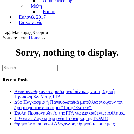
Online Meeting
Μέλη
Forum
Εκλογές 2017
Επικοινωνία
Tag:
Маскарад 9 серия
You are here:
Home
\ /
Sorry, nothing to display.
Recent Posts
Ανακοινώθηκαν οι προσωρινοί πίνακες για τη Σχολή
Προπονητών Α’ της ΓΓΑ
Δύο Παγκόσμια ή Πανευρωπαϊκά μετάλλια ανοίγουν τον
δρόμο για τον διορισμό “Τιμής Ένεκεν”.
Σχολή Προπονητών Α’ της ΓΓΑ για Διακριθέντες Αθλητές.
Η Θεανώ Ζαγκλιβέρη νέα Πρόεδρος της ΕΟΑΒ!
Θρηνούν οι ουρανοί Αλέξανδρε, θρηνούμε και εμείς.