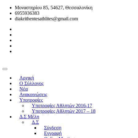
Μοναστηρίου 85, 54627, Θεσσαλονίκη
6955936383
diakrithentesathlites@gmail.com
Αρχική
O Σύλλογος
Νέα
Ανακοινώσεις
Υποτροφίες
Υποτροφίες Αθλητών 2016-17
Υποτροφίες Αθλητών 2017 – 18
Δ.Σ Μέλη
Δ.Σ
Σύνδεση
Εγγραφή