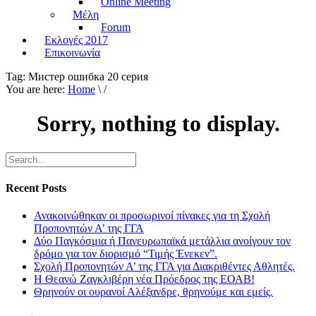
Online Meeting
Μέλη
Forum
Εκλογές 2017
Επικοινωνία
Tag:
Мистер ошибка 20 серия
You are here:
Home
\ /
Sorry, nothing to display.
Recent Posts
Ανακοινώθηκαν οι προσωρινοί πίνακες για τη Σχολή
Προπονητών Α’ της ΓΓΑ
Δύο Παγκόσμια ή Πανευρωπαϊκά μετάλλια ανοίγουν τον
δρόμο για τον διορισμό “Τιμής Ένεκεν”.
Σχολή Προπονητών Α’ της ΓΓΑ για Διακριθέντες Αθλητές.
Η Θεανώ Ζαγκλιβέρη νέα Πρόεδρος της ΕΟΑΒ!
Θρηνούν οι ουρανοί Αλέξανδρε, θρηνούμε και εμείς.