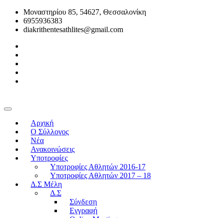
Μοναστηρίου 85, 54627, Θεσσαλονίκη
6955936383
diakrithentesathlites@gmail.com
Αρχική
O Σύλλογος
Νέα
Ανακοινώσεις
Υποτροφίες
Υποτροφίες Αθλητών 2016-17
Υποτροφίες Αθλητών 2017 – 18
Δ.Σ Μέλη
Δ.Σ
Σύνδεση
Εγγραφή