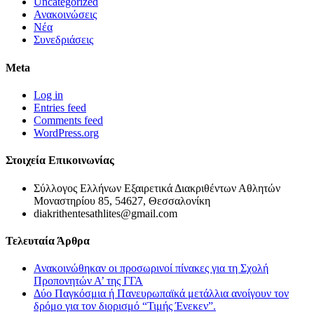
Uncategorized
Ανακοινώσεις
Νέα
Συνεδριάσεις
Meta
Log in
Entries feed
Comments feed
WordPress.org
Στοιχεία Επικοινωνίας
Σύλλογος Ελλήνων Εξαιρετικά Διακριθέντων Αθλητών
Μοναστηρίου 85, 54627, Θεσσαλονίκη
diakrithentesathlites@gmail.com
Τελευταία Άρθρα
Ανακοινώθηκαν οι προσωρινοί πίνακες για τη Σχολή
Προπονητών Α’ της ΓΓΑ
Δύο Παγκόσμια ή Πανευρωπαϊκά μετάλλια ανοίγουν τον
δρόμο για τον διορισμό “Τιμής Ένεκεν”.