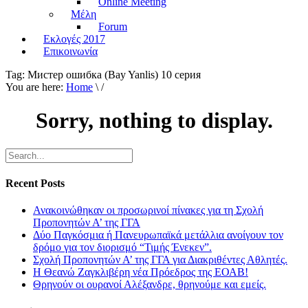
Online Meeting
Μέλη
Forum
Εκλογές 2017
Επικοινωνία
Tag:
Мистер ошибка (Bay Yanlis) 10 серия
You are here:
Home
\ /
Sorry, nothing to display.
Recent Posts
Ανακοινώθηκαν οι προσωρινοί πίνακες για τη Σχολή
Προπονητών Α’ της ΓΓΑ
Δύο Παγκόσμια ή Πανευρωπαϊκά μετάλλια ανοίγουν τον
δρόμο για τον διορισμό “Τιμής Ένεκεν”.
Σχολή Προπονητών Α’ της ΓΓΑ για Διακριθέντες Αθλητές.
Η Θεανώ Ζαγκλιβέρη νέα Πρόεδρος της ΕΟΑΒ!
Θρηνούν οι ουρανοί Αλέξανδρε, θρηνούμε και εμείς.