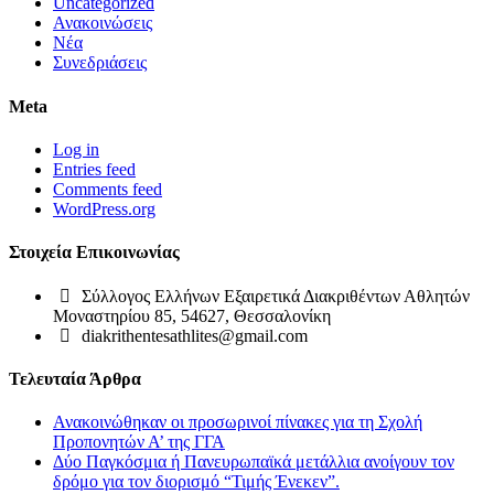
Uncategorized
Ανακοινώσεις
Νέα
Συνεδριάσεις
Meta
Log in
Entries feed
Comments feed
WordPress.org
Στοιχεία Επικοινωνίας
Σύλλογος Ελλήνων Εξαιρετικά Διακριθέντων Αθλητών
Μοναστηρίου 85, 54627, Θεσσαλονίκη
diakrithentesathlites@gmail.com
Τελευταία Άρθρα
Ανακοινώθηκαν οι προσωρινοί πίνακες για τη Σχολή
Προπονητών Α’ της ΓΓΑ
Δύο Παγκόσμια ή Πανευρωπαϊκά μετάλλια ανοίγουν τον
δρόμο για τον διορισμό “Τιμής Ένεκεν”.