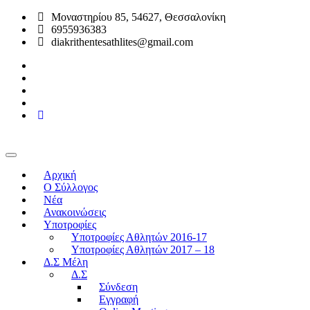
Μοναστηρίου 85, 54627, Θεσσαλονίκη
6955936383
diakrithentesathlites@gmail.com
Αρχική
O Σύλλογος
Νέα
Ανακοινώσεις
Υποτροφίες
Υποτροφίες Αθλητών 2016-17
Υποτροφίες Αθλητών 2017 – 18
Δ.Σ Μέλη
Δ.Σ
Σύνδεση
Εγγραφή