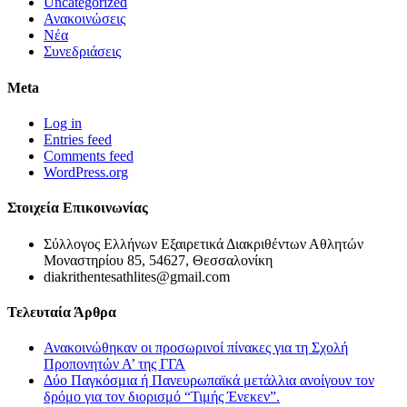
Uncategorized
Ανακοινώσεις
Νέα
Συνεδριάσεις
Meta
Log in
Entries feed
Comments feed
WordPress.org
Στοιχεία Επικοινωνίας
Σύλλογος Ελλήνων Εξαιρετικά Διακριθέντων Αθλητών
Μοναστηρίου 85, 54627, Θεσσαλονίκη
diakrithentesathlites@gmail.com
Τελευταία Άρθρα
Ανακοινώθηκαν οι προσωρινοί πίνακες για τη Σχολή
Προπονητών Α’ της ΓΓΑ
Δύο Παγκόσμια ή Πανευρωπαϊκά μετάλλια ανοίγουν τον
δρόμο για τον διορισμό “Τιμής Ένεκεν”.