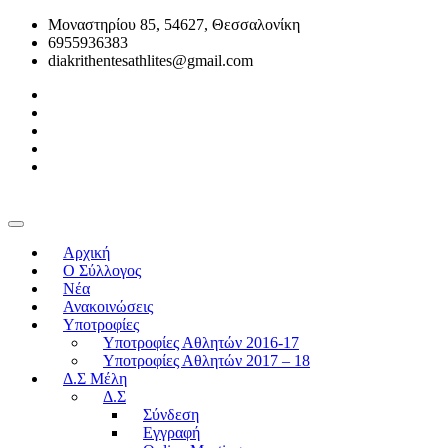
Μοναστηρίου 85, 54627, Θεσσαλονίκη
6955936383
diakrithentesathlites@gmail.com
Αρχική
O Σύλλογος
Νέα
Ανακοινώσεις
Υποτροφίες
Υποτροφίες Αθλητών 2016-17
Υποτροφίες Αθλητών 2017 – 18
Δ.Σ Μέλη
Δ.Σ
Σύνδεση
Εγγραφή