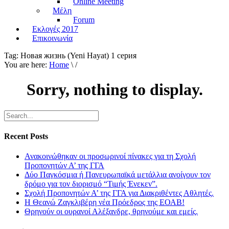
Online Meeting
Μέλη
Forum
Εκλογές 2017
Επικοινωνία
Tag:
Новая жизнь (Yeni Hayat) 1 серия
You are here:
Home
\ /
Sorry, nothing to display.
Recent Posts
Ανακοινώθηκαν οι προσωρινοί πίνακες για τη Σχολή
Προπονητών Α’ της ΓΓΑ
Δύο Παγκόσμια ή Πανευρωπαϊκά μετάλλια ανοίγουν τον
δρόμο για τον διορισμό “Τιμής Ένεκεν”.
Σχολή Προπονητών Α’ της ΓΓΑ για Διακριθέντες Αθλητές.
Η Θεανώ Ζαγκλιβέρη νέα Πρόεδρος της ΕΟΑΒ!
Θρηνούν οι ουρανοί Αλέξανδρε, θρηνούμε και εμείς.