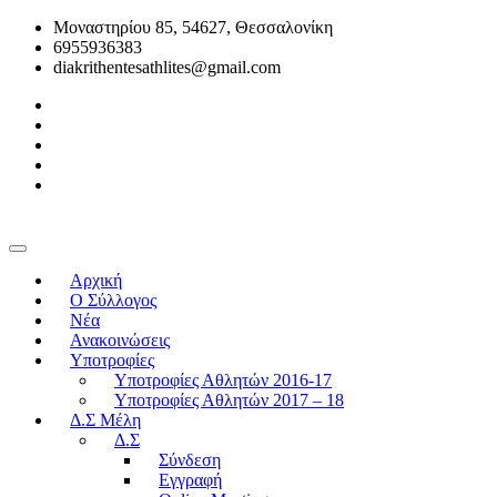
Μοναστηρίου 85, 54627, Θεσσαλονίκη
6955936383
diakrithentesathlites@gmail.com
Αρχική
O Σύλλογος
Νέα
Ανακοινώσεις
Υποτροφίες
Υποτροφίες Αθλητών 2016-17
Υποτροφίες Αθλητών 2017 – 18
Δ.Σ Μέλη
Δ.Σ
Σύνδεση
Εγγραφή