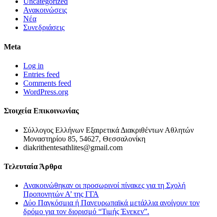
Uncategorized
Ανακοινώσεις
Νέα
Συνεδριάσεις
Meta
Log in
Entries feed
Comments feed
WordPress.org
Στοιχεία Επικοινωνίας
Σύλλογος Ελλήνων Εξαιρετικά Διακριθέντων Αθλητών
Μοναστηρίου 85, 54627, Θεσσαλονίκη
diakrithentesathlites@gmail.com
Τελευταία Άρθρα
Ανακοινώθηκαν οι προσωρινοί πίνακες για τη Σχολή
Προπονητών Α’ της ΓΓΑ
Δύο Παγκόσμια ή Πανευρωπαϊκά μετάλλια ανοίγουν τον
δρόμο για τον διορισμό “Τιμής Ένεκεν”.