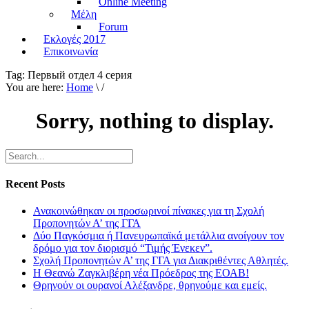
Online Meeting
Μέλη
Forum
Εκλογές 2017
Επικοινωνία
Tag:
Первый отдел 4 серия
You are here:
Home
\ /
Sorry, nothing to display.
Recent Posts
Ανακοινώθηκαν οι προσωρινοί πίνακες για τη Σχολή
Προπονητών Α’ της ΓΓΑ
Δύο Παγκόσμια ή Πανευρωπαϊκά μετάλλια ανοίγουν τον
δρόμο για τον διορισμό “Τιμής Ένεκεν”.
Σχολή Προπονητών Α’ της ΓΓΑ για Διακριθέντες Αθλητές.
Η Θεανώ Ζαγκλιβέρη νέα Πρόεδρος της ΕΟΑΒ!
Θρηνούν οι ουρανοί Αλέξανδρε, θρηνούμε και εμείς.