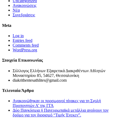
Uncategorized
Ανακοινώσεις
Νέα
Συνεδριάσεις
Meta
Log in
Entries feed
Comments feed
WordPress.org
Στοιχεία Επικοινωνίας
Σύλλογος Ελλήνων Εξαιρετικά Διακριθέντων Αθλητών
Μοναστηρίου 85, 54627, Θεσσαλονίκη
diakrithentesathlites@gmail.com
Τελευταία Άρθρα
Ανακοινώθηκαν οι προσωρινοί πίνακες για τη Σχολή
Προπονητών Α’ της ΓΓΑ
Δύο Παγκόσμια ή Πανευρωπαϊκά μετάλλια ανοίγουν τον
δρόμο για τον διορισμό “Τιμής Ένεκεν”.