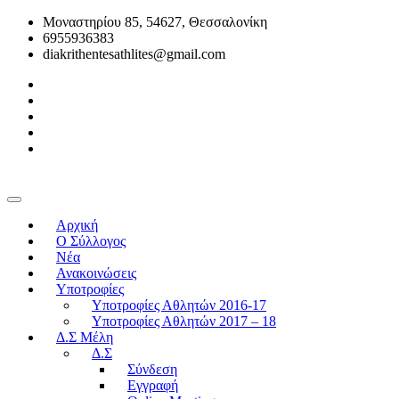
Μοναστηρίου 85, 54627, Θεσσαλονίκη
6955936383
diakrithentesathlites@gmail.com
Αρχική
O Σύλλογος
Νέα
Ανακοινώσεις
Υποτροφίες
Υποτροφίες Αθλητών 2016-17
Υποτροφίες Αθλητών 2017 – 18
Δ.Σ Μέλη
Δ.Σ
Σύνδεση
Εγγραφή