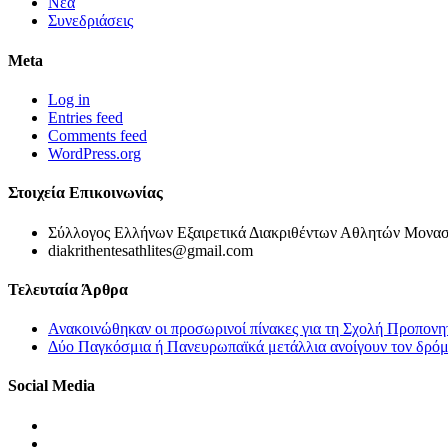
Νέα
Συνεδριάσεις
Meta
Log in
Entries feed
Comments feed
WordPress.org
Στοιχεία Επικοινωνίας
Σύλλογος Ελλήνων Εξαιρετικά Διακριθέντων Αθλητών Μονασ
diakrithentesathlites@gmail.com
Τελευταία Άρθρα
Ανακοινώθηκαν οι προσωρινοί πίνακες για τη Σχολή Προπονη
Δύο Παγκόσμια ή Πανευρωπαϊκά μετάλλια ανοίγουν τον δρόμο
Social Media