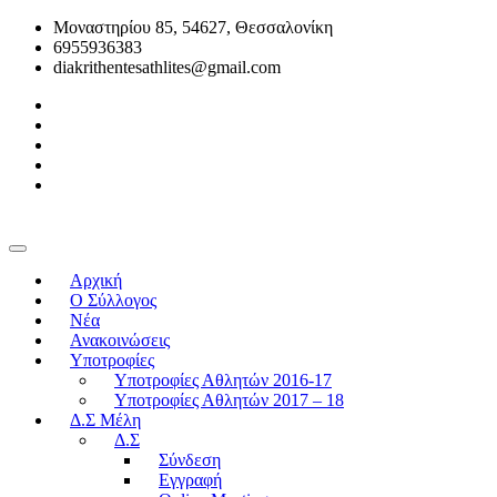
Μοναστηρίου 85, 54627, Θεσσαλονίκη
6955936383
diakrithentesathlites@gmail.com
Αρχική
O Σύλλογος
Νέα
Ανακοινώσεις
Υποτροφίες
Υποτροφίες Αθλητών 2016-17
Υποτροφίες Αθλητών 2017 – 18
Δ.Σ Μέλη
Δ.Σ
Σύνδεση
Εγγραφή