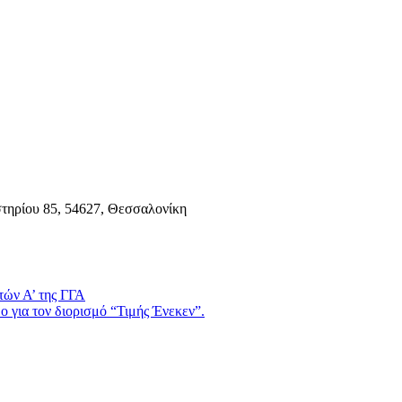
τηρίου 85, 54627, Θεσσαλονίκη
τών Α’ της ΓΓΑ
 για τον διορισμό “Τιμής Ένεκεν”.