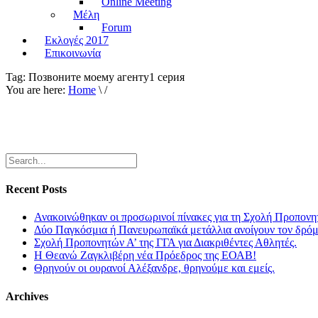
Online Meeting
Μέλη
Forum
Εκλογές 2017
Επικοινωνία
Tag:
Позвоните моему агенту1 серия
You are here:
Home
\ /
Recent Posts
Ανακοινώθηκαν οι προσωρινοί πίνακες για τη Σχολή Προπονη
Δύο Παγκόσμια ή Πανευρωπαϊκά μετάλλια ανοίγουν τον δρόμο
Σχολή Προπονητών Α’ της ΓΓΑ για Διακριθέντες Αθλητές.
Η Θεανώ Ζαγκλιβέρη νέα Πρόεδρος της ΕΟΑΒ!
Θρηνούν οι ουρανοί Αλέξανδρε, θρηνούμε και εμείς.
Archives