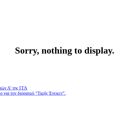
Sorry, nothing to display.
τών Α’ της ΓΓΑ
 για τον διορισμό “Τιμής Ένεκεν”.