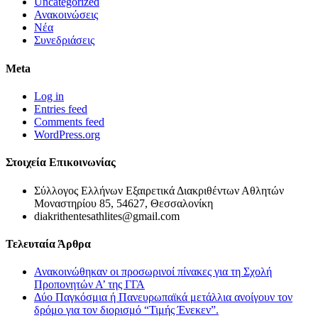
Uncategorized
Ανακοινώσεις
Νέα
Συνεδριάσεις
Meta
Log in
Entries feed
Comments feed
WordPress.org
Στοιχεία Επικοινωνίας
Σύλλογος Ελλήνων Εξαιρετικά Διακριθέντων Αθλητών
Μοναστηρίου 85, 54627, Θεσσαλονίκη
diakrithentesathlites@gmail.com
Τελευταία Άρθρα
Ανακοινώθηκαν οι προσωρινοί πίνακες για τη Σχολή
Προπονητών Α’ της ΓΓΑ
Δύο Παγκόσμια ή Πανευρωπαϊκά μετάλλια ανοίγουν τον
δρόμο για τον διορισμό “Τιμής Ένεκεν”.