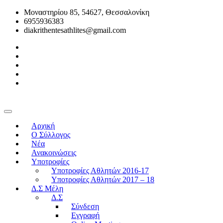
Μοναστηρίου 85, 54627, Θεσσαλονίκη
6955936383
diakrithentesathlites@gmail.com
Αρχική
O Σύλλογος
Νέα
Ανακοινώσεις
Υποτροφίες
Υποτροφίες Αθλητών 2016-17
Υποτροφίες Αθλητών 2017 – 18
Δ.Σ Μέλη
Δ.Σ
Σύνδεση
Εγγραφή