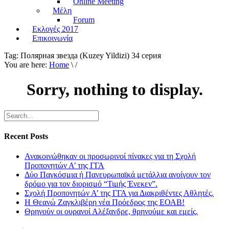
Online Meeting
Μέλη
Forum
Εκλογές 2017
Επικοινωνία
Tag:
Полярная звезда (Kuzey Yildizi) 34 серия
You are here:
Home
\ /
Sorry, nothing to display.
Recent Posts
Ανακοινώθηκαν οι προσωρινοί πίνακες για τη Σχολή
Προπονητών Α’ της ΓΓΑ
Δύο Παγκόσμια ή Πανευρωπαϊκά μετάλλια ανοίγουν τον
δρόμο για τον διορισμό “Τιμής Ένεκεν”.
Σχολή Προπονητών Α’ της ΓΓΑ για Διακριθέντες Αθλητές.
Η Θεανώ Ζαγκλιβέρη νέα Πρόεδρος της ΕΟΑΒ!
Θρηνούν οι ουρανοί Αλέξανδρε, θρηνούμε και εμείς.