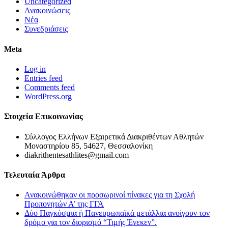
Uncategorized
Ανακοινώσεις
Νέα
Συνεδριάσεις
Meta
Log in
Entries feed
Comments feed
WordPress.org
Στοιχεία Επικοινωνίας
Σύλλογος Ελλήνων Εξαιρετικά Διακριθέντων Αθλητών
Μοναστηρίου 85, 54627, Θεσσαλονίκη
diakrithentesathlites@gmail.com
Τελευταία Άρθρα
Ανακοινώθηκαν οι προσωρινοί πίνακες για τη Σχολή
Προπονητών Α’ της ΓΓΑ
Δύο Παγκόσμια ή Πανευρωπαϊκά μετάλλια ανοίγουν τον
δρόμο για τον διορισμό “Τιμής Ένεκεν”.