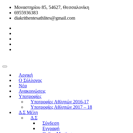
Μοναστηρίου 85, 54627, Θεσσαλονίκη
6955936383
diakrithentesathlites@gmail.com
Αρχική
O Σύλλογος
Νέα
Ανακοινώσεις
Υποτροφίες
Υποτροφίες Αθλητών 2016-17
Υποτροφίες Αθλητών 2017 – 18
Δ.Σ Μέλη
Δ.Σ
Σύνδεση
Εγγραφή