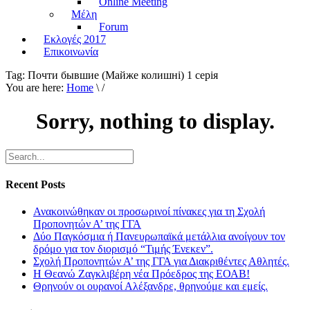
Online Meeting
Μέλη
Forum
Εκλογές 2017
Επικοινωνία
Tag:
Почти бывшие (Майже колишнi) 1 серiя
You are here:
Home
\ /
Sorry, nothing to display.
Recent Posts
Ανακοινώθηκαν οι προσωρινοί πίνακες για τη Σχολή
Προπονητών Α’ της ΓΓΑ
Δύο Παγκόσμια ή Πανευρωπαϊκά μετάλλια ανοίγουν τον
δρόμο για τον διορισμό “Τιμής Ένεκεν”.
Σχολή Προπονητών Α’ της ΓΓΑ για Διακριθέντες Αθλητές.
Η Θεανώ Ζαγκλιβέρη νέα Πρόεδρος της ΕΟΑΒ!
Θρηνούν οι ουρανοί Αλέξανδρε, θρηνούμε και εμείς.