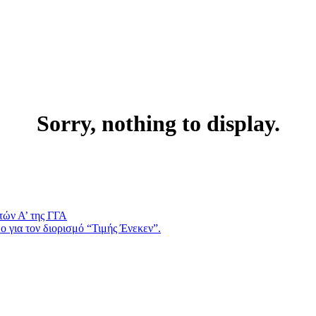
Sorry, nothing to display.
τών Α’ της ΓΓΑ
 για τον διορισμό “Τιμής Ένεκεν”.