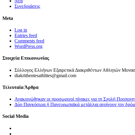
Νέα
Συνεδριάσεις
Meta
Log in
Entries feed
Comments feed
WordPress.org
Στοιχεία Επικοινωνίας
Σύλλογος Ελλήνων Εξαιρετικά Διακριθέντων Αθλητών Μονασ
diakrithentesathlites@gmail.com
Τελευταία Άρθρα
Ανακοινώθηκαν οι προσωρινοί πίνακες για τη Σχολή Προπονη
Δύο Παγκόσμια ή Πανευρωπαϊκά μετάλλια ανοίγουν τον δρόμο
Social Media