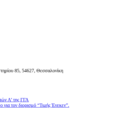
τηρίου 85, 54627, Θεσσαλονίκη
τών Α’ της ΓΓΑ
 για τον διορισμό “Τιμής Ένεκεν”.