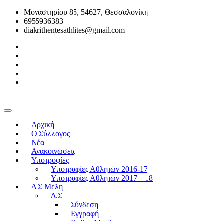
Μοναστηρίου 85, 54627, Θεσσαλονίκη
6955936383
diakrithentesathlites@gmail.com
Αρχική
O Σύλλογος
Νέα
Ανακοινώσεις
Υποτροφίες
Υποτροφίες Αθλητών 2016-17
Υποτροφίες Αθλητών 2017 – 18
Δ.Σ Μέλη
Δ.Σ
Σύνδεση
Εγγραφή