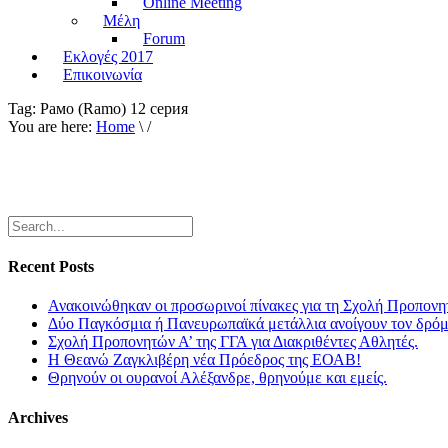
Online Meeting
Μέλη
Forum
Εκλογές 2017
Επικοινωνία
Tag:
Рамо (Ramo) 12 серия
You are here:
Home
\ /
Recent Posts
Ανακοινώθηκαν οι προσωρινοί πίνακες για τη Σχολή Προπονη
Δύο Παγκόσμια ή Πανευρωπαϊκά μετάλλια ανοίγουν τον δρόμο
Σχολή Προπονητών Α’ της ΓΓΑ για Διακριθέντες Αθλητές.
Η Θεανώ Ζαγκλιβέρη νέα Πρόεδρος της ΕΟΑΒ!
Θρηνούν οι ουρανοί Αλέξανδρε, θρηνούμε και εμείς.
Archives