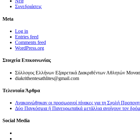
Νέα
Συνεδριάσεις
Meta
Log in
Entries feed
Comments feed
WordPress.org
Στοιχεία Επικοινωνίας
Σύλλογος Ελλήνων Εξαιρετικά Διακριθέντων Αθλητών Μονασ
diakrithentesathlites@gmail.com
Τελευταία Άρθρα
Ανακοινώθηκαν οι προσωρινοί πίνακες για τη Σχολή Προπονη
Δύο Παγκόσμια ή Πανευρωπαϊκά μετάλλια ανοίγουν τον δρόμο
Social Media