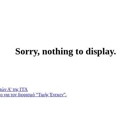
Sorry, nothing to display.
τών Α’ της ΓΓΑ
 για τον διορισμό “Τιμής Ένεκεν”.