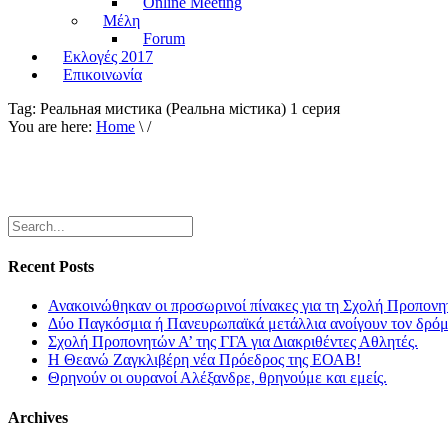
Online Meeting
Μέλη
Forum
Εκλογές 2017
Επικοινωνία
Tag:
Реальная мистика (Реальна мiстика) 1 серия
You are here:
Home
\ /
Recent Posts
Ανακοινώθηκαν οι προσωρινοί πίνακες για τη Σχολή Προπονη
Δύο Παγκόσμια ή Πανευρωπαϊκά μετάλλια ανοίγουν τον δρόμο
Σχολή Προπονητών Α’ της ΓΓΑ για Διακριθέντες Αθλητές.
Η Θεανώ Ζαγκλιβέρη νέα Πρόεδρος της ΕΟΑΒ!
Θρηνούν οι ουρανοί Αλέξανδρε, θρηνούμε και εμείς.
Archives