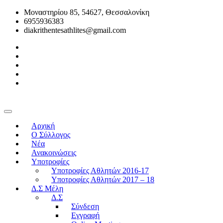
Μοναστηρίου 85, 54627, Θεσσαλονίκη
6955936383
diakrithentesathlites@gmail.com
Αρχική
O Σύλλογος
Νέα
Ανακοινώσεις
Υποτροφίες
Υποτροφίες Αθλητών 2016-17
Υποτροφίες Αθλητών 2017 – 18
Δ.Σ Μέλη
Δ.Σ
Σύνδεση
Εγγραφή