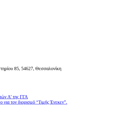
τηρίου 85, 54627, Θεσσαλονίκη
τών Α’ της ΓΓΑ
 για τον διορισμό “Τιμής Ένεκεν”.