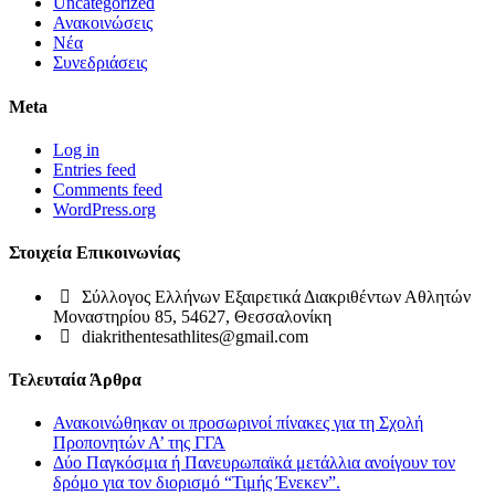
Uncategorized
Ανακοινώσεις
Νέα
Συνεδριάσεις
Meta
Log in
Entries feed
Comments feed
WordPress.org
Στοιχεία Επικοινωνίας
Σύλλογος Ελλήνων Εξαιρετικά Διακριθέντων Αθλητών
Μοναστηρίου 85, 54627, Θεσσαλονίκη
diakrithentesathlites@gmail.com
Τελευταία Άρθρα
Ανακοινώθηκαν οι προσωρινοί πίνακες για τη Σχολή
Προπονητών Α’ της ΓΓΑ
Δύο Παγκόσμια ή Πανευρωπαϊκά μετάλλια ανοίγουν τον
δρόμο για τον διορισμό “Τιμής Ένεκεν”.