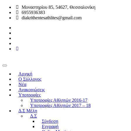
Μοναστηρίου 85, 54627, Θεσσαλονίκη
6955936383
diakrithentesathlites@gmail.com
Αρχική
O Σύλλογος
Νέα
Ανακοινώσεις
Υποτροφίες
Υποτροφίες Αθλητών 2016-17
Υποτροφίες Αθλητών 2017 – 18
Δ.Σ Μέλη
Δ.Σ
Σύνδεση
Εγγραφή