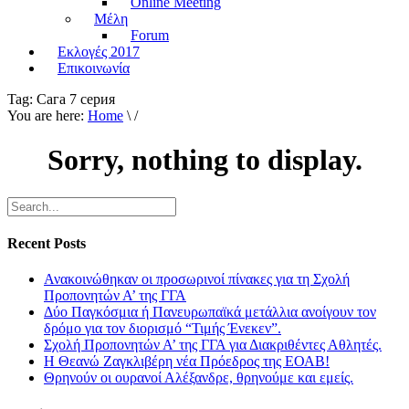
Online Meeting
Μέλη
Forum
Εκλογές 2017
Επικοινωνία
Tag:
Сага 7 серия
You are here:
Home
\ /
Sorry, nothing to display.
Recent Posts
Ανακοινώθηκαν οι προσωρινοί πίνακες για τη Σχολή
Προπονητών Α’ της ΓΓΑ
Δύο Παγκόσμια ή Πανευρωπαϊκά μετάλλια ανοίγουν τον
δρόμο για τον διορισμό “Τιμής Ένεκεν”.
Σχολή Προπονητών Α’ της ΓΓΑ για Διακριθέντες Αθλητές.
Η Θεανώ Ζαγκλιβέρη νέα Πρόεδρος της ΕΟΑΒ!
Θρηνούν οι ουρανοί Αλέξανδρε, θρηνούμε και εμείς.