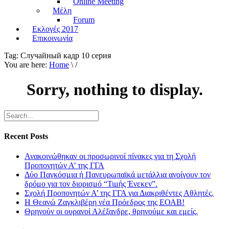
Online Meeting
Μέλη
Forum
Εκλογές 2017
Επικοινωνία
Tag:
Случайный кадр 10 серия
You are here:
Home
\ /
Sorry, nothing to display.
Recent Posts
Ανακοινώθηκαν οι προσωρινοί πίνακες για τη Σχολή
Προπονητών Α’ της ΓΓΑ
Δύο Παγκόσμια ή Πανευρωπαϊκά μετάλλια ανοίγουν τον
δρόμο για τον διορισμό “Τιμής Ένεκεν”.
Σχολή Προπονητών Α’ της ΓΓΑ για Διακριθέντες Αθλητές.
Η Θεανώ Ζαγκλιβέρη νέα Πρόεδρος της ΕΟΑΒ!
Θρηνούν οι ουρανοί Αλέξανδρε, θρηνούμε και εμείς.