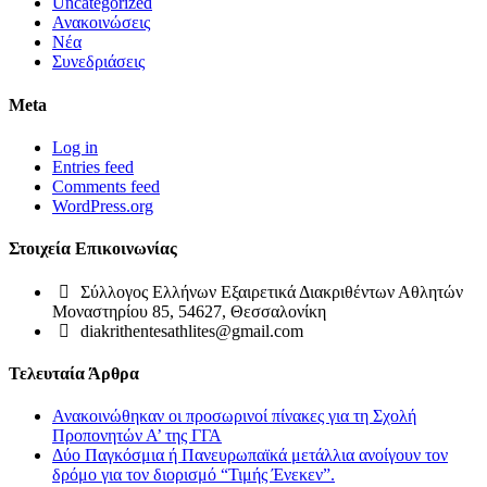
Uncategorized
Ανακοινώσεις
Νέα
Συνεδριάσεις
Meta
Log in
Entries feed
Comments feed
WordPress.org
Στοιχεία Επικοινωνίας
Σύλλογος Ελλήνων Εξαιρετικά Διακριθέντων Αθλητών
Μοναστηρίου 85, 54627, Θεσσαλονίκη
diakrithentesathlites@gmail.com
Τελευταία Άρθρα
Ανακοινώθηκαν οι προσωρινοί πίνακες για τη Σχολή
Προπονητών Α’ της ΓΓΑ
Δύο Παγκόσμια ή Πανευρωπαϊκά μετάλλια ανοίγουν τον
δρόμο για τον διορισμό “Τιμής Ένεκεν”.