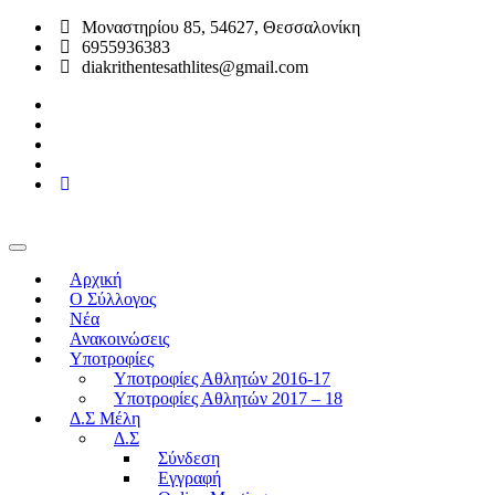
Μοναστηρίου 85, 54627, Θεσσαλονίκη
6955936383
diakrithentesathlites@gmail.com
Αρχική
O Σύλλογος
Νέα
Ανακοινώσεις
Υποτροφίες
Υποτροφίες Αθλητών 2016-17
Υποτροφίες Αθλητών 2017 – 18
Δ.Σ Μέλη
Δ.Σ
Σύνδεση
Εγγραφή