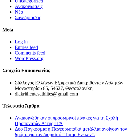
Uncategorized
Ανακοινώσεις
Νέα
Συνεδριάσεις
Meta
Log in
Entries feed
Comments feed
WordPress.org
Στοιχεία Επικοινωνίας
Σύλλογος Ελλήνων Εξαιρετικά Διακριθέντων Αθλητών
Μοναστηρίου 85, 54627, Θεσσαλονίκη
diakrithentesathlites@gmail.com
Τελευταία Άρθρα
Ανακοινώθηκαν οι προσωρινοί πίνακες για τη Σχολή
Προπονητών Α’ της ΓΓΑ
Δύο Παγκόσμια ή Πανευρωπαϊκά μετάλλια ανοίγουν τον
δρόμο για τον διορισμό “Τιμής Ένεκεν”.