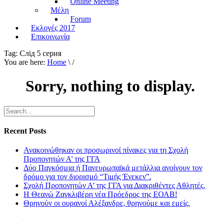
Online Meeting
Μέλη
Forum
Εκλογές 2017
Επικοινωνία
Tag:
Слiд 5 серия
You are here:
Home
\ /
Sorry, nothing to display.
Recent Posts
Ανακοινώθηκαν οι προσωρινοί πίνακες για τη Σχολή
Προπονητών Α’ της ΓΓΑ
Δύο Παγκόσμια ή Πανευρωπαϊκά μετάλλια ανοίγουν τον
δρόμο για τον διορισμό “Τιμής Ένεκεν”.
Σχολή Προπονητών Α’ της ΓΓΑ για Διακριθέντες Αθλητές.
Η Θεανώ Ζαγκλιβέρη νέα Πρόεδρος της ΕΟΑΒ!
Θρηνούν οι ουρανοί Αλέξανδρε, θρηνούμε και εμείς.