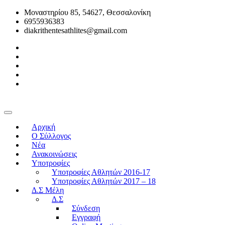
Μοναστηρίου 85, 54627, Θεσσαλονίκη
6955936383
diakrithentesathlites@gmail.com
Αρχική
O Σύλλογος
Νέα
Ανακοινώσεις
Υποτροφίες
Υποτροφίες Αθλητών 2016-17
Υποτροφίες Αθλητών 2017 – 18
Δ.Σ Μέλη
Δ.Σ
Σύνδεση
Εγγραφή