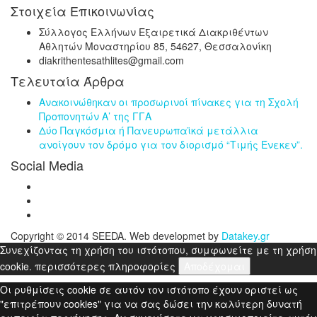
Στοιχεία Επικοινωνίας
Σύλλογος Ελλήνων Εξαιρετικά Διακριθέντων
Αθλητών Μοναστηρίου 85, 54627, Θεσσαλονίκη
diakrithentesathlites@gmail.com
Τελευταία Άρθρα
Ανακοινώθηκαν οι προσωρινοί πίνακες για τη Σχολή
Προπονητών Α’ της ΓΓΑ
Δύο Παγκόσμια ή Πανευρωπαϊκά μετάλλια
ανοίγουν τον δρόμο για τον διορισμό “Τιμής Ένεκεν”.
Social Media
Copyright © 2014 SEEDA. Web developmet by
Datakey.gr
Συνεχίζοντας τη χρήση του ιστότοπου, συμφωνείτε με τη χρήση
cookie.
περισσότερες πληροφορίες
Αποδέχομαι
Οι ρυθμίσεις cookie σε αυτόν τον ιστότοπο έχουν οριστεί ως
"επιτρέπουν cookies" για να σας δώσει την καλύτερη δυνατή