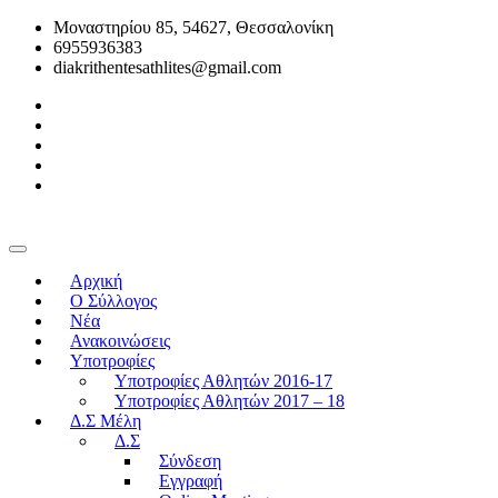
Μοναστηρίου 85, 54627, Θεσσαλονίκη
6955936383
diakrithentesathlites@gmail.com
Αρχική
O Σύλλογος
Νέα
Ανακοινώσεις
Υποτροφίες
Υποτροφίες Αθλητών 2016-17
Υποτροφίες Αθλητών 2017 – 18
Δ.Σ Μέλη
Δ.Σ
Σύνδεση
Εγγραφή