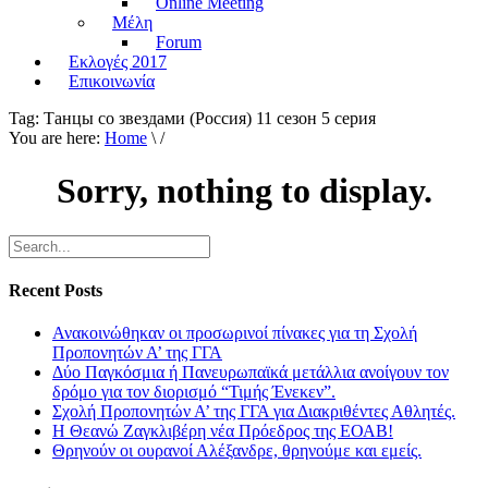
Online Meeting
Μέλη
Forum
Εκλογές 2017
Επικοινωνία
Tag:
Танцы со звездами (Россия) 11 сезон 5 серия
You are here:
Home
\ /
Sorry, nothing to display.
Recent Posts
Ανακοινώθηκαν οι προσωρινοί πίνακες για τη Σχολή
Προπονητών Α’ της ΓΓΑ
Δύο Παγκόσμια ή Πανευρωπαϊκά μετάλλια ανοίγουν τον
δρόμο για τον διορισμό “Τιμής Ένεκεν”.
Σχολή Προπονητών Α’ της ΓΓΑ για Διακριθέντες Αθλητές.
Η Θεανώ Ζαγκλιβέρη νέα Πρόεδρος της ΕΟΑΒ!
Θρηνούν οι ουρανοί Αλέξανδρε, θρηνούμε και εμείς.