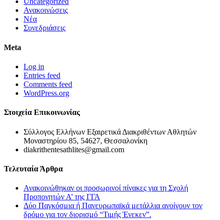
Uncategorized
Ανακοινώσεις
Νέα
Συνεδριάσεις
Meta
Log in
Entries feed
Comments feed
WordPress.org
Στοιχεία Επικοινωνίας
Σύλλογος Ελλήνων Εξαιρετικά Διακριθέντων Αθλητών
Μοναστηρίου 85, 54627, Θεσσαλονίκη
diakrithentesathlites@gmail.com
Τελευταία Άρθρα
Ανακοινώθηκαν οι προσωρινοί πίνακες για τη Σχολή
Προπονητών Α’ της ΓΓΑ
Δύο Παγκόσμια ή Πανευρωπαϊκά μετάλλια ανοίγουν τον
δρόμο για τον διορισμό “Τιμής Ένεκεν”.