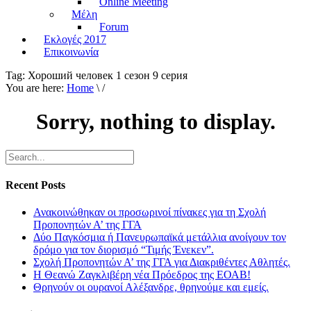
Online Meeting
Μέλη
Forum
Εκλογές 2017
Επικοινωνία
Tag:
Хороший человек 1 сезон 9 серия
You are here:
Home
\ /
Sorry, nothing to display.
Recent Posts
Ανακοινώθηκαν οι προσωρινοί πίνακες για τη Σχολή
Προπονητών Α’ της ΓΓΑ
Δύο Παγκόσμια ή Πανευρωπαϊκά μετάλλια ανοίγουν τον
δρόμο για τον διορισμό “Τιμής Ένεκεν”.
Σχολή Προπονητών Α’ της ΓΓΑ για Διακριθέντες Αθλητές.
Η Θεανώ Ζαγκλιβέρη νέα Πρόεδρος της ΕΟΑΒ!
Θρηνούν οι ουρανοί Αλέξανδρε, θρηνούμε και εμείς.