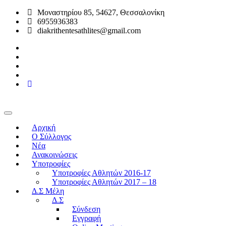
Μοναστηρίου 85, 54627, Θεσσαλονίκη
6955936383
diakrithentesathlites@gmail.com
Αρχική
O Σύλλογος
Νέα
Ανακοινώσεις
Υποτροφίες
Υποτροφίες Αθλητών 2016-17
Υποτροφίες Αθλητών 2017 – 18
Δ.Σ Μέλη
Δ.Σ
Σύνδεση
Εγγραφή