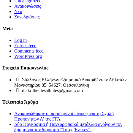
Uncategorized
Ανακοινώσεις
Νέα
Συνεδριάσεις
Meta
Log in
Entries feed
Comments feed
WordPress.org
Στοιχεία Επικοινωνίας
Σύλλογος Ελλήνων Εξαιρετικά Διακριθέντων Αθλητών
Μοναστηρίου 85, 54627, Θεσσαλονίκη
diakrithentesathlites@gmail.com
Τελευταία Άρθρα
Ανακοινώθηκαν οι προσωρινοί πίνακες για τη Σχολή
Προπονητών Α’ της ΓΓΑ
Δύο Παγκόσμια ή Πανευρωπαϊκά μετάλλια ανοίγουν τον
δρόμο για τον διορισμό “Τιμής Ένεκεν”.