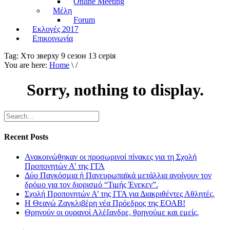
Online Meeting
Μέλη
Forum
Εκλογές 2017
Επικοινωνία
Tag:
Хто зверху 9 сезон 13 серiя
You are here:
Home
\ /
Sorry, nothing to display.
Recent Posts
Ανακοινώθηκαν οι προσωρινοί πίνακες για τη Σχολή
Προπονητών Α’ της ΓΓΑ
Δύο Παγκόσμια ή Πανευρωπαϊκά μετάλλια ανοίγουν τον
δρόμο για τον διορισμό “Τιμής Ένεκεν”.
Σχολή Προπονητών Α’ της ΓΓΑ για Διακριθέντες Αθλητές.
Η Θεανώ Ζαγκλιβέρη νέα Πρόεδρος της ΕΟΑΒ!
Θρηνούν οι ουρανοί Αλέξανδρε, θρηνούμε και εμείς.