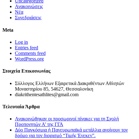
Uncategorized
Ανακοινώσεις
Νέα
Συνεδριάσεις
Meta
Log in
Entries feed
Comments feed
WordPress.org
Στοιχεία Επικοινωνίας
Σύλλογος Ελλήνων Εξαιρετικά Διακριθέντων Αθλητών
Μοναστηρίου 85, 54627, Θεσσαλονίκη
diakrithentesathlites@gmail.com
Τελευταία Άρθρα
Ανακοινώθηκαν οι προσωρινοί πίνακες για τη Σχολή
Προπονητών Α’ της ΓΓΑ
Δύο Παγκόσμια ή Πανευρωπαϊκά μετάλλια ανοίγουν τον
δρόμο για τον διορισμό “Τιμής Ένεκεν”.