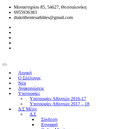
Μοναστηρίου 85, 54627, Θεσσαλονίκη
6955936383
diakrithentesathlites@gmail.com
Αρχική
O Σύλλογος
Νέα
Ανακοινώσεις
Υποτροφίες
Υποτροφίες Αθλητών 2016-17
Υποτροφίες Αθλητών 2017 – 18
Δ.Σ Μέλη
Δ.Σ
Σύνδεση
Εγγραφή