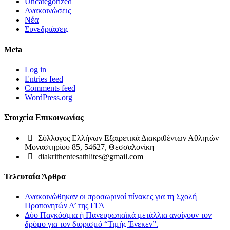
Uncategorized
Ανακοινώσεις
Νέα
Συνεδριάσεις
Meta
Log in
Entries feed
Comments feed
WordPress.org
Στοιχεία Επικοινωνίας
Σύλλογος Ελλήνων Εξαιρετικά Διακριθέντων Αθλητών
Μοναστηρίου 85, 54627, Θεσσαλονίκη
diakrithentesathlites@gmail.com
Τελευταία Άρθρα
Ανακοινώθηκαν οι προσωρινοί πίνακες για τη Σχολή
Προπονητών Α’ της ΓΓΑ
Δύο Παγκόσμια ή Πανευρωπαϊκά μετάλλια ανοίγουν τον
δρόμο για τον διορισμό “Τιμής Ένεκεν”.