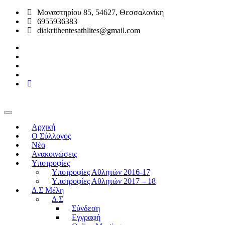
Μοναστηρίου 85, 54627, Θεσσαλονίκη
6955936383
diakrithentesathlites@gmail.com
Αρχική
O Σύλλογος
Νέα
Ανακοινώσεις
Υποτροφίες
Υποτροφίες Αθλητών 2016-17
Υποτροφίες Αθλητών 2017 – 18
Δ.Σ Μέλη
Δ.Σ
Σύνδεση
Εγγραφή