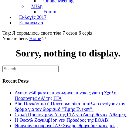
Online Meeting
Μέλη
Forum
Εκλογές 2017
Επικοινωνία
Tag:
Я соромлюсь свого тiла 7 сезон 6 серiя
You are here:
Home
\ /
Sorry, nothing to display.
Recent Posts
Ανακοινώθηκαν οι προσωρινοί πίνακες για τη Σχολή
Προπονητών Α’ της ΓΓΑ
Δύο Παγκόσμια ή Πανευρωπαϊκά μετάλλια ανοίγουν τον
δρόμο για τον διορισμό “Τιμής Ένεκεν”.
Σχολή Προπονητών Α’ της ΓΓΑ για Διακριθέντες Αθλητές.
Η Θεανώ Ζαγκλιβέρη νέα Πρόεδρος της ΕΟΑΒ!
Θρηνούν οι ουρανοί Αλέξανδρε, θρηνούμε και εμείς.