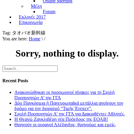
Online Meeting
Μέλη
Forum
Εκλογές 2017
Επικοινωνία
Tag:
タオバオ新幹線
You are here:
Home
\ /
Sorry, nothing to display.
Recent Posts
Ανακοινώθηκαν οι προσωρινοί πίνακες για τη Σχολή
Προπονητών Α’ της ΓΓΑ
Δύο Παγκόσμια ή Πανευρωπαϊκά μετάλλια ανοίγουν τον
δρόμο για τον διορισμό “Τιμής Ένεκεν”.
Σχολή Προπονητών Α’ της ΓΓΑ για Διακριθέντες Αθλητές.
Η Θεανώ Ζαγκλιβέρη νέα Πρόεδρος της ΕΟΑΒ!
Θρηνούν οι ουρανοί Αλέξανδρε, θρηνούμε και εμείς.