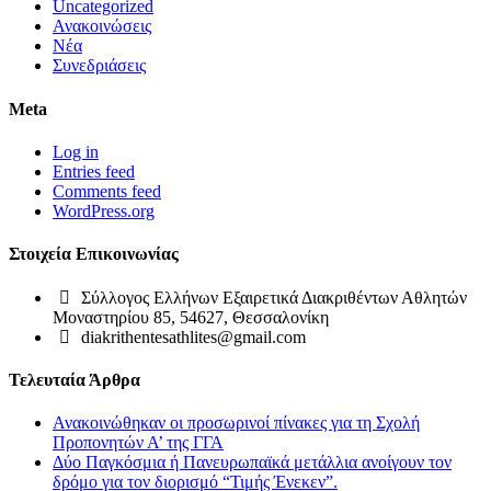
Uncategorized
Ανακοινώσεις
Νέα
Συνεδριάσεις
Meta
Log in
Entries feed
Comments feed
WordPress.org
Στοιχεία Επικοινωνίας
Σύλλογος Ελλήνων Εξαιρετικά Διακριθέντων Αθλητών
Μοναστηρίου 85, 54627, Θεσσαλονίκη
diakrithentesathlites@gmail.com
Τελευταία Άρθρα
Ανακοινώθηκαν οι προσωρινοί πίνακες για τη Σχολή
Προπονητών Α’ της ΓΓΑ
Δύο Παγκόσμια ή Πανευρωπαϊκά μετάλλια ανοίγουν τον
δρόμο για τον διορισμό “Τιμής Ένεκεν”.