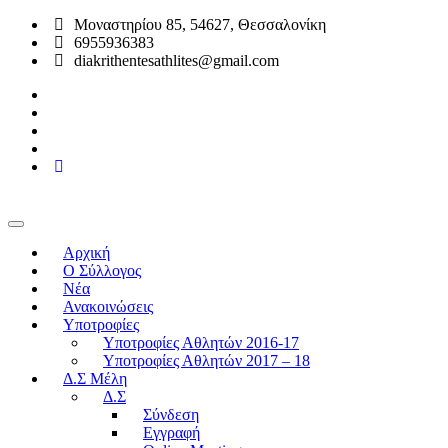
Μοναστηρίου 85, 54627, Θεσσαλονίκη
6955936383
diakrithentesathlites@gmail.com
Αρχική
O Σύλλογος
Νέα
Ανακοινώσεις
Υποτροφίες
Υποτροφίες Αθλητών 2016-17
Υποτροφίες Αθλητών 2017 – 18
Δ.Σ Μέλη
Δ.Σ
Σύνδεση
Εγγραφή